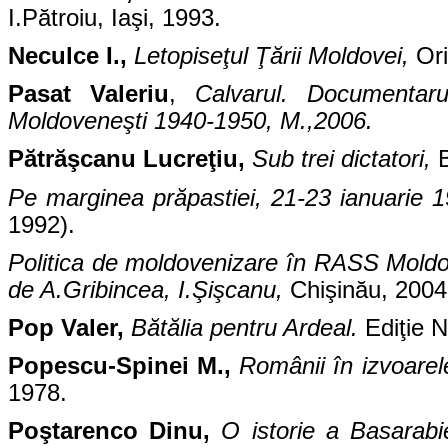
I.Pătroiu, Iaşi, 1993.
Neculce I.,
Letopiseţul Ţării Moldovei,
Ori
Pasat Valeriu
,
Calvarul. Documentaru
Moldoveneşti 1940-1950, M.,2006.
Pătrăşcanu Lucreţiu,
Sub trei dictatori,
Pe marginea prăpastiei, 21-23 ianuarie 
1992).
Politica de moldovenizare în RASS Moldove
de A.Gribincea, I.Şişcanu,
Chişinău, 2004
Pop Valer,
Bătălia pentru Ardeal.
Ediţie N
Popescu-Spinei M.,
Românii în izvoarel
1978.
Poştarenco Dinu,
O istorie a Basarabi