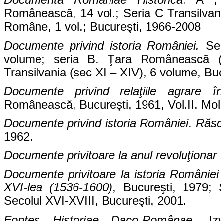
Documenta Romaniae Historică
. A ,
Românească, 14 vol.; Seria C Transilvania,
Române, 1 vol.; Bucureşti, 1966-2008
Documente privind istoria României.
Ser
volume; seria B. Ţara Românească (
Transilvania (sec XI – XIV), 6 volume, Bu
Documente privind relaţiile agrare î
Românească, Bucureşti, 1961, Vol.II. Mol
Documente privind istoria României
.
Răsc
1962.
Documente privitoare la anul revoluţiona
Documente privitoare la istoria României
XVI-lea (1536-1600)
, Bucureşti, 1979; 
Secolul XVI-XVIII, Bucureşti, 2001.
Fontes Historiae Daco-Românae.
Iz