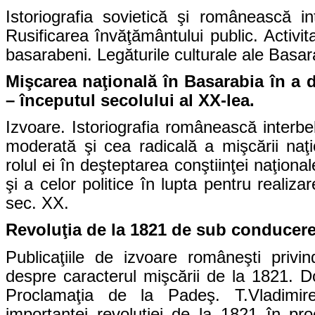
Istoriografia sovietică şi românească in
Rusificarea învăţământului public. Activita
basarabeni. Legăturile culturale ale Basa
Mişcarea naţională în Basarabia în a d
– începutul secolului al XX-lea.
Izvoare. Istoriografia românească interbe
moderată şi cea radicală a mişcării naţ
rolul ei în deşteptarea conştiinţei naţional
şi a celor politice în lupta pentru realiza
sec. XX.
Revoluţia de la 1821 de sub conducere
Publicaţiile de izvoare româneşti privin
despre caracterul mişcării de la 1821.
D
Proclamaţia de la Padeş. T.Vladimire
importanţei revoluţiei de la 1821 în pr