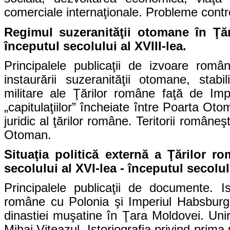
comerciale internaţionale. Probleme controv
Regimul suzeranităţii otomane în Ţăr
începutul secolului al XVIII-lea.
Principalele publicaţii de izvoare român
instaurării suzeranităţii otomane, stabili
militare ale Ţărilor române faţă de Imp
„capitulaţiilor” încheiate între Poarta Oto
juridic al ţărilor române. Teritorii româneş
Otoman.
Situaţia politică externă a Ţărilor 
secolului al XVI-lea - începutul secolulu
Principalele publicaţii de documente. Ist
române cu Polonia şi Imperiul Habsburgi
dinastiei muşatine în Ţara Moldovei. Uni
Mihai Viteazul. Istoriografia privind prima 