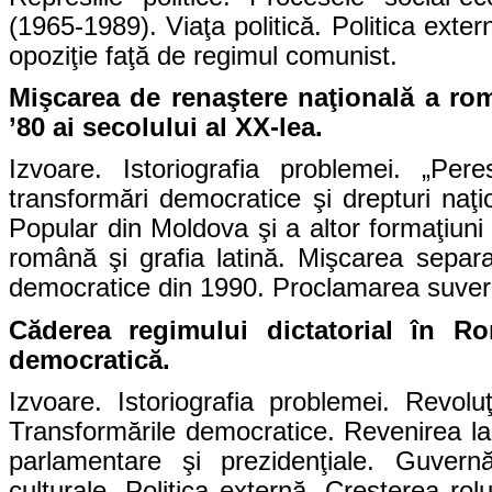
(1965-1989). Viaţa politică. Politica exter
opoziţie faţă de regimul comunist.
Mişcarea de renaştere naţională a rom
’80 ai secolului al XX-lea.
Izvoare. Istoriografia problemei. „Pe
transformări democratice şi drepturi naţ
Popular din Moldova şi a altor formaţiuni 
română şi grafia latină. Mişcarea separat
democratice din 1990. Proclamarea suveran
Căderea regimului dictatorial în Ro
democratică.
Izvoare. Istoriografia problemei. Revo
Transformările democratice. Revenirea la si
parlamentare şi prezidenţiale. Guvernă
culturale. Politica externă. Creşterea rolu