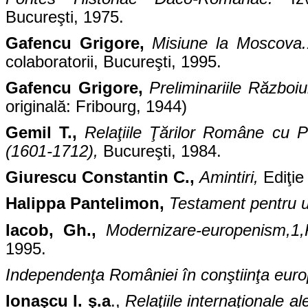
Bucureşti, 1975.
Gafencu Grigore,
Misiune la Moscova
colaboratorii, Bucureşti, 1995.
Gafencu Grigore,
Preliminariile Războiu
originală: Fribourg, 1944)
Gemil T.,
Relaţiile Ţărilor Române cu 
(1601-1712),
Bucureşti, 1984.
Giurescu Constantin C.,
Amintiri,
Ediţie
Halippa Pantelimon,
Testament pentru 
Iacob, Gh.,
Modernizare-europenism,1,R
1995.
Independenţa României în conştiinţa eur
Ionaşcu I. ş.a
.,
Relaţiile internaţionale 