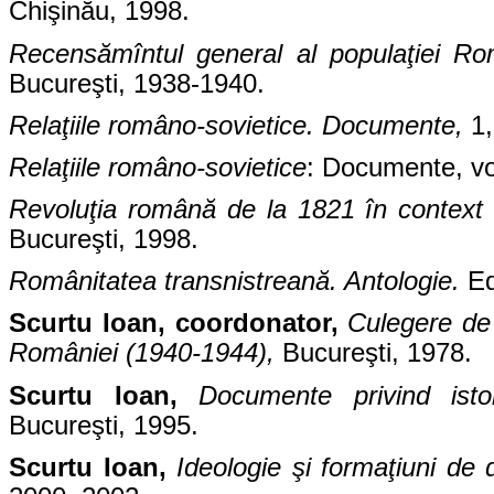
Chişinău, 1998.
Recensămîntul general al populaţiei R
Bucureşti, 1938-1940.
Relaţiile româno-sovietice. Documente,
1
Relaţiile româno-sovietice
: Documente, vo
Revoluţia română de la 1821 în context 
Bucureşti, 1998.
Românitatea transnistreană. Antologie.
Ed
Scurtu Ioan, coordonator,
Culegere de 
României (1940-1944),
Bucureşti, 1978.
Scurtu Ioan,
Documente privind isto
Bucureşti, 1995.
Scurtu Ioan,
Ideologie şi formaţiuni de