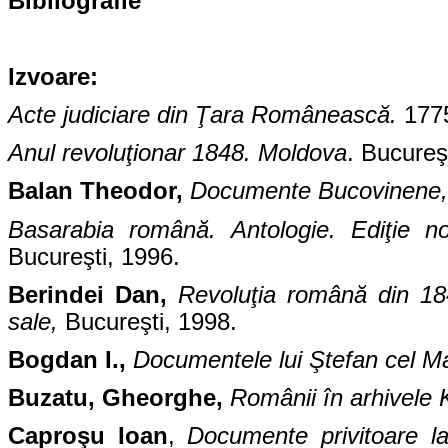
Bibliografie
Izvoare:
Acte judiciare din Ţara Românească.
1775
Anul revoluţionar 1848.
Moldova
. Bucureş
Balan Theodor,
Documente Bucovinene, 
Basarabia română. Antologie. Ediţie no
Bucureşti, 1996.
Berindei Dan,
Revoluţia română din 18
sale,
Bucureşti, 1998.
Bogdan I.,
Documentele lui Ştefan cel M
Buzatu, Gheorghe,
Românii în arhivele 
Caproşu Ioan
,
Documente privitoare la 