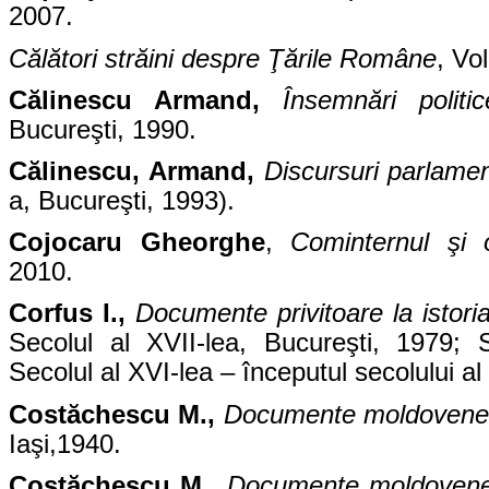
2007.
Călători străini despre Ţările Române
, Vo
Călinescu Armand,
Însemnări polit
Bucureşti, 1990.
Călinescu, Armand,
Discursuri parlame
a, Bucureşti, 1993).
Cojocaru Gheorghe
,
Cominternul şi o
2010.
Corfus I.,
Documente privitoare la istori
Secolul al XVII-lea, Bucureşti, 1979; S
Secolul al XVI-lea – începutul secolului al
Costăchescu M.,
Documente moldoveneşt
Iaşi,1940.
Costăchescu M.,
Documente moldoveneş