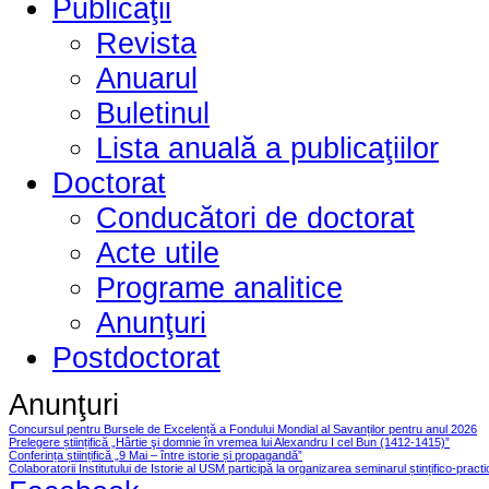
Publicaţii
Revista
Anuarul
Buletinul
Lista anuală a publicaţiilor
Doctorat
Conducători de doctorat
Acte utile
Programe analitice
Anunţuri
Postdoctorat
Anunţuri
Concursul pentru Bursele de Excelență a Fondului Mondial al Savanților pentru anul 2026
Prelegere științifică „Hârtie şi domnie în vremea lui Alexandru I cel Bun (1412-1415)”
Conferința științifică „9 Mai – între istorie și propagandă”
Colaboratorii Institutului de Istorie al USM participă la organizarea seminarul ștințifico-pract