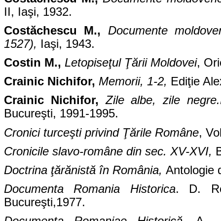
II, Iaşi, 1932.
Costăchescu M.,
Documente moldovene
1527),
Iaşi, 1943.
Costin M.,
Letopiseţul Ţării Moldovei
, Ori
Crainic Nichifor,
Memorii, 1-2,
Ediţie Al
Crainic Nichifor,
Zile albe, zile negre
Bucureşti, 1991-1995.
Cronici turceşti privind Ţările Române
, Vo
Cronicile slavo-române din sec. XV-XVI,
B
Doctrina ţărănistă în România,
Antologie 
Documenta Romania Historica
. D. Re
Bucureşti,1977.