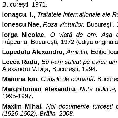
Bucureşti, 1971.
Ionaşcu. I.,
Tratatele internaţionale ale
Ionescu Nae,
Roza vînturilor,
Bucureşti, 
Iorga Nicolae,
O viaţă de om. Aşa 
Râpeanu, Bucureşti, 1972 (ediţia originală
Lapedatu Alexandru,
Amintiri,
Ediţie Io
Lecca Radu,
Eu i-am salvat pe evreii d
Alexandru V.Diţa, Bucureşti, 1994.
Mamina Ion,
Consilii de coroană,
Bucureş
Marghiloman Alexandru,
Note politice,
1995-1997.
Maxim Mihai,
Noi documente turceşti pr
(1526-1602), Brăila, 2008.