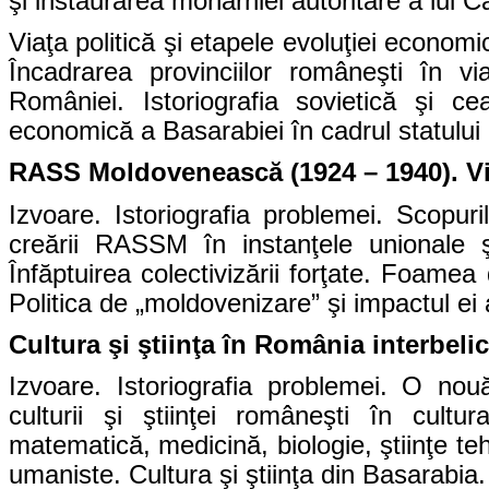
şi instaurarea monarhiei autoritare a lui Car
Viaţa politică şi etapele evoluţiei economi
Încadrarea provinciilor româneşti în vi
României. Istoriografia sovietică şi ce
economică a Basarabiei în cadrul statului
RASS Moldovenească (1924 – 1940). Via
Izvoare. Istoriografia problemei. Scopur
creării RASSM în instanţele unionale ş
Înfăptuirea colectivizării forţate. Foamea 
Politica de „moldovenizare” şi impactul ei a
Cultura şi ştiinţa în România interbeli
Izvoare. Istoriografia problemei. O nouă
culturii şi ştiinţei româneşti în cultu
matematică, medicină, biologie, ştiinţe teh
umaniste. Cultura şi ştiinţa din Basarabia.