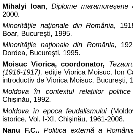
Mihalyi Ioan
,
Diplome maramureşene d
2000.
Minorităţile naţionale din România
, 191
Boar, Bucureşti, 1995.
Minorităţile naţionale din România
, 192
Dordea, Bucureşti, 1995.
Moisuc Viorica, coordonator,
Tezaur
(1916-1917),
ediţie Viorica Moisuc, Ion C
introductiv de Viorica Moisuc, Bucureşti, 
Moldova în contextul relaţiilor politic
Chişinău, 1992.
Moldova în epoca feudalismului
(Moldo
istorice, Vol. I-XI, Chişinău, 1961-2008.
Nanu F.C.,
Politica externă a Români