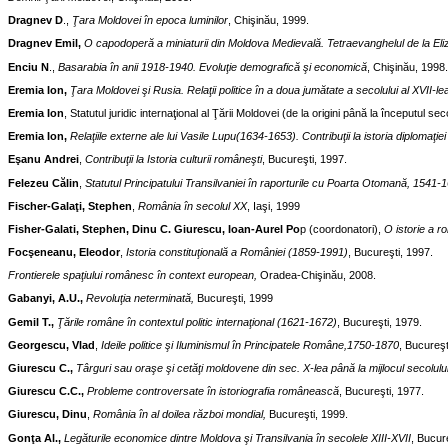
Dragnev D
.,
Ţara Moldovei în epoca luminilor
, Chişinău, 1999.
Dragnev Emil,
O capodoperă a miniaturii din Moldova Medievală. Tetraevanghelul de la Eli
Enciu N
.,
Basarabia în anii 1918-1940. Evoluţie demografică şi economică
, Chişinău, 1998.
Eremia Ion,
Ţara Moldovei şi Rusia. Relaţii politice în a doua jumătate a secolului al XVII-le
Eremia Ion
, Statutul juridic internaţional al Ţării Moldovei (de la origini până la începutul se
Eremia Ion,
Relaţiile externe ale lui Vasile Lupu(1634-1653). Contribuţii la istoria diplomaţie
Eşanu Andrei
,
Contribuţii la Istoria culturii româneşti
, Bucureşti, 1997.
Felezeu Călin
,
Statutul Principatului Transilvaniei în raporturile cu Poarta Otomană, 1541-
Fischer-Galaţi, Stephen
,
România în secolul XX
, Iaşi, 1999
Fisher-Galati, Stephen, Dinu C. Giurescu, Ioan-Aurel Po
p (coordonatori),
O istorie a ro
Focşeneanu, Eleodor
,
Istoria constituţională a României (1859-1991)
, Bucureşti, 1997.
Frontierele spaţiului românesc în context european,
Oradea-Chişinău, 2008.
Gabanyi, A.U.,
Revoluţia neterminată,
Bucureşti, 1999
Gemil T.,
Ţările române în contextul politic internaţional (1621-1672)
, Bucureşti, 1979.
Georgescu, Vlad
,
Ideile politice şi Iluminismul în Principatele Române,
1750-1870
, Bucureşt
Giurescu C.,
Târguri sau oraşe şi cetăţi moldovene din sec. X-lea până la mijlocul secolului
Giurescu C.C.,
Probleme controversate în istoriografia românească
, Bucureşti, 1977.
Giurescu, Dinu
,
România în al doilea război mondial,
Bucureşti, 1999.
Gonţa Al.,
Legăturile economice dintre Moldova şi Transilvania în secolele XIII-XVII
, Bucur