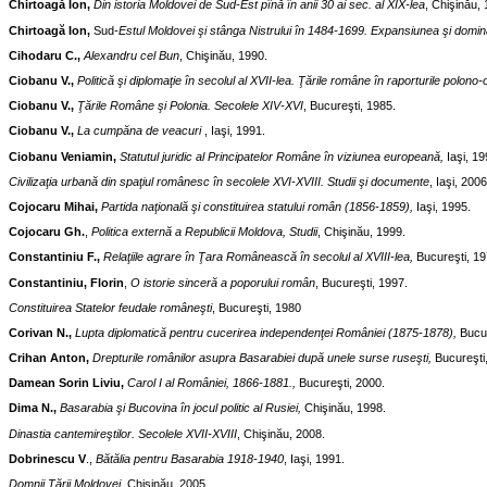
Chirtoagă Ion,
Din istoria Moldovei de Sud-Est pînă în anii 30 ai sec. al XIX-lea
, Chişinău,
Chirtoagă Ion,
Sud
-Estul Moldovei şi stânga Nistrului în 1484-1699. Expansiunea şi domina
Cihodaru C.,
Alexandru cel Bun
, Chişinău, 1990.
Ciobanu V.,
Politică şi diplomaţie în secolul al XVII-lea. Ţările române în raporturile pol
Ciobanu V.,
Ţările Române şi Polonia. Secolele XIV-XVI
, Bucureşti, 1985.
Ciobanu V.,
La cumpăna de veacuri
, Iaşi, 1991.
Ciobanu Veniamin,
Statutul juridic al Principatelor Române în viziunea europeană,
Iaşi, 19
Civilizaţia urbană din spaţiul românesc în secolele XVI-XVIII. Studii şi documente
, Iaşi, 2006
Cojocaru Mihai,
Partida naţională şi constituirea statului român (1856-1859),
Iaşi, 1995.
Cojocaru Gh.
,
Politica externă a Republicii Moldova, Studii
, Chişinău, 1999.
Constantiniu F.,
Relaţiile agrare în Ţara Românească în secolul al XVIII-lea,
Bucureşti, 19
Constantiniu, Florin
,
O istorie sinceră a poporului român
, Bucureşti, 1997.
Constituirea Statelor feudale româneşti
, Bucureşti, 1980
Corivan N.,
Lupta diplomatică pentru cucerirea independenţei României (1875-1878),
Bucur
Crihan Anton,
Drepturile românilor asupra Basarabiei după unele surse ruseşti,
Bucureşti
Damean Sorin Liviu,
Carol I al României, 1866-1881.,
Bucureşti, 2000.
Dima N.,
Basarabia şi Bucovina în jocul politic al Rusiei,
Chişinău, 1998.
Dinastia cantemireştilor. Secolele XVII-XVIII
, Chişinău, 2008.
Dobrinescu V
.,
Bătălia pentru Basarabia 1918-1940
, Iaşi, 1991.
Domnii Ţării Moldovei
, Chişinău, 2005.