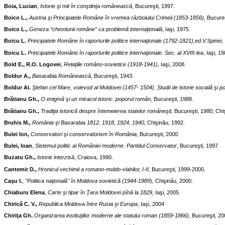
Boia, Lucian
,
Istorie şi mit în conştiinţa românească
, Bucureşti, 1997.
Boico L.,
Austria şi Principatele Române în vremea războiului Crimeii (1853-1856),
Bucureş
Boico L.,
Geneza “chestiunii române” ca problemă internaţională
, Iaşi, 1975.
Boicu L.
Principatele Române în raporturile politice internaţionale (1792-1821),ed.V.Spinei,
Boicu L.
Principatele Române în raporturile politice internaţionale. Sec. al XVIII-lea
, Iaşi, 1
Bold E., R.O. Logovei
,
Relaţiile româno-sovietice (1918-1941),
Iaşi, 2008.
Boldur A.,
Basarabia Românească
, Bucureşti, 1943.
Boldur Al.
Ştefan cel Mare, voievod al Moldovei (1457- 1504). Studii de istorie socială şi pol
Brătianu Gh.,
O enigmă şi un miracol istoric: poporul român,
Bucureşti, 1988.
Brătianu Gh.,
Tradiţia istorică despre întemeierea statelor româneşti,
Bucureşti, 1980; Chi
Bruhis M.,
România şi Basarabia 1812, 1918, 1924, 1940,
Chişinău, 1992.
Bulei Ion,
Conservatori şi conservatorism în România
, Bucureşti, 2000.
Bulei, Ioan
,
Sistemul politic al României moderne. Partidul Conservator
, Bucureşti, 1997.
Buzatu Gh.,
Istorie interzisă
, Craiova, 1990.
Cantemir D.,
Hronicul vechimii a romano-moldo-vlahilor, I-II,
Bucureşti, 1999-2000.
Caşu I.
,
"Politica naţională" în Moldova sovietică (1944-1989
), Chişinău, 2000.
Chiaburu Elena
,
Carte şi tipar în Ţara Moldovei pînă la 1829
, Iaşi, 2005.
Chirică C. V.,
Republica Moldova între Rusia şi Europa
, Iaşi, 2004
Chiriţa Gh.
Organizarea instituţiilor moderne ale statului roman (1859-1866),
Bucureşti, 20