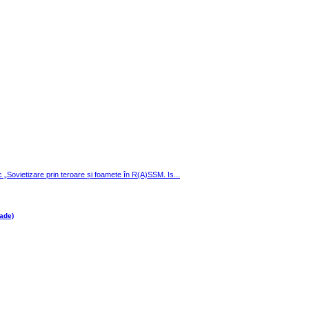
ic „Sovietizare prin teroare și foamete în R(A)SSM. Is...
ade)