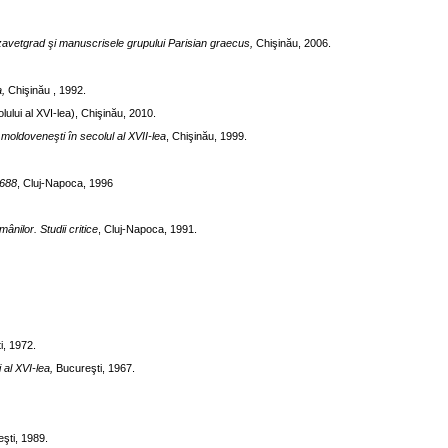
zavetgrad şi manuscrisele grupului Parisian graecus,
Chişinău, 2006.
a,
Chişinău , 1992.
colului al XVI-lea), Chişinău, 2010.
i moldoveneşti în secolul al XVII-lea
, Chişinău, 1999.
1688
, Cluj-Napoca, 1996
mânilor. Studii critice
, Cluj-Napoca, 1991.
i, 1972.
 al XVI-lea,
Bucureşti, 1967.
eşti, 1989.