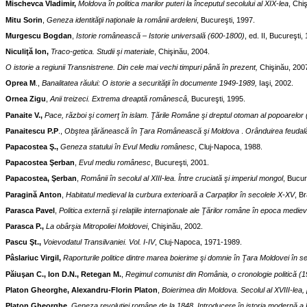
Mischevca Vladimir,
Moldova în politica marilor puteri la începutul secolului al XIX-lea
, Chi
Mitu Sorin
,
Geneza identităţii naţionale la românii ardeleni
, Bucureşti, 1997.
Murgescu Bogdan
,
Istorie românească – Istorie universală (600-1800)
, ed. II, Bucureşti,
Niculiţă Ion,
Traco-getica.
Studii şi materiale
, Chişinău, 2004.
O istorie a regiunii Transnistrene. Din cele mai vechi timpuri până în prezent,
Chişinău, 200
Oprea M
.,
Banalitatea răului: O istorie a securităţii în documente 1949-1989,
Iaşi, 2002.
Ornea Zigu
,
Anii treizeci. Extrema dreaptă românescâ,
Bucureşti, 1995.
Panaite V.,
Pace, război şi comerţ în islam. Ţările Române şi dreptul otoman al popoarelor 
Panaitescu P.P
.,
Obştea ţărănească în Ţara Românească şi Moldova
.
Orânduirea feudal
Papacostea Ş.,
Geneza statului în Evul Mediu românesc
, Cluj-Napoca, 1988.
Papacostea Şerban
,
Evul mediu românesc
, Bucureşti, 2001.
Papacostea, Şerban
,
Românii în secolul al XIII-lea. Între cruciată şi imperiul mongol
, Bucur
Paragină Anton
,
Habitatul medieval la curbura exterioară a Carpaţilor în secolele X-XV
, Br
Parasca Pavel
,
Politica externă şi relaţiile internaţionale ale Ţărilor române în epoca mediev
Parasca P.,
La obârşia Mitropoliei Moldovei
, Chişinău, 2002.
Pascu Şt.,
Voievodatul Transilvaniei. Vol. I-IV
, Cluj-Napoca, 1971-1989.
Pâslariuc Virgil,
Raporturile politice dintre marea boierime şi domnie în Ţara Moldovei în se
Păiuşan C.,
Ion D.N., Retegan M.
,
Regimul comunist din România, o cronologie politică (
Platon Gheorghe, Alexandru-Florin Platon
,
Boierimea din Moldova.
Secolul al XVIII-lea,
Platon Gheorghe
,
Geneza revoluţiei române de la 1848. Introducere în istoria modernă a