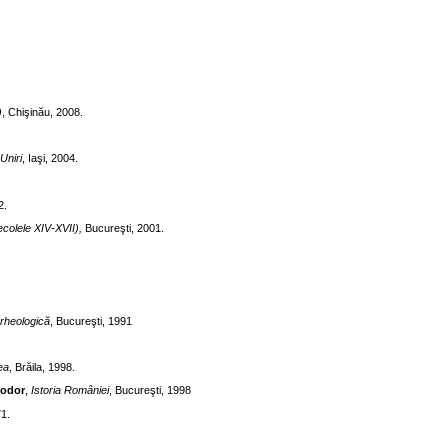
)
, Chişinău, 2008.
Uniri
, Iaşi, 2004.
2.
ecolele XIV-XVII),
Bucureşti, 2001.
arheologică
, Bucureşti, 1991
lea
, Brăila, 1998.
eodor
,
Istoria României
, Bucureşti, 1998
71.