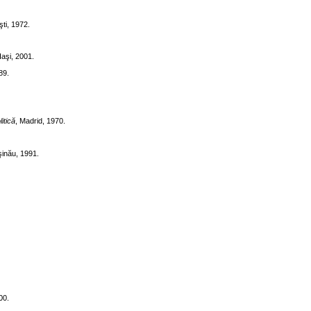
ti, 1972.
Iaşi, 2001.
989.
itică
, Madrid, 1970.
şinău, 1991.
00.