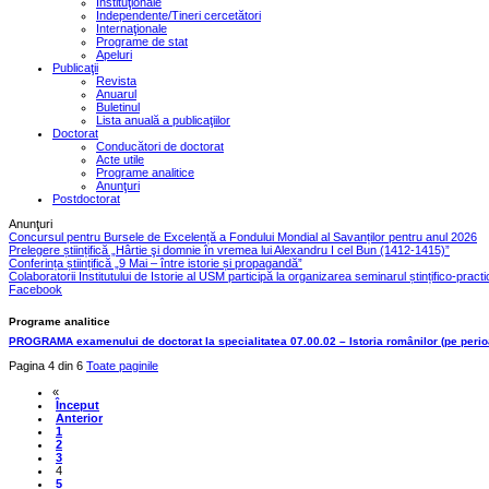
Instituţionale
Independente/Tineri cercetători
Internaţionale
Programe de stat
Apeluri
Publicaţii
Revista
Anuarul
Buletinul
Lista anuală a publicaţiilor
Doctorat
Conducători de doctorat
Acte utile
Programe analitice
Anunţuri
Postdoctorat
Anunţuri
Concursul pentru Bursele de Excelență a Fondului Mondial al Savanților pentru anul 2026
Prelegere științifică „Hârtie şi domnie în vremea lui Alexandru I cel Bun (1412-1415)”
Conferința științifică „9 Mai – între istorie și propagandă”
Colaboratorii Institutului de Istorie al USM participă la organizarea seminarul ștințifico-pract
Facebook
Programe analitice
PROGRAMA examenului de doctorat la specialitatea 07.00.02 – Istoria românilor (pe perio
Pagina 4 din 6
Toate paginile
«
Început
Anterior
1
2
3
4
5