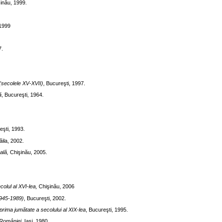
şinău, 1999.
 1999
7.
(secolele XV-XVII)
, Bucureşti, 1997.
ă
, Bucureşti, 1964.
eşti, 1993.
ăila, 2002.
ală,
Chişinău, 2005.
colul al XVI-lea,
Chişinău, 2006
1945-1989)
, Bucureşti, 2002.
 prima jumătate a secolului al XIX-lea
, Bucureşti, 1995.
 României
, Iaşi, 1980.