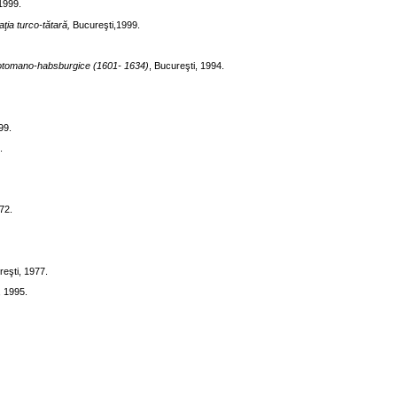
 1999.
ţia turco-tătară,
Bucureşti,1999.
ono-otomano-habsburgice (1601- 1634)
, Bucureşti, 1994.
99.
.
72.
eşti, 1977.
, 1995.