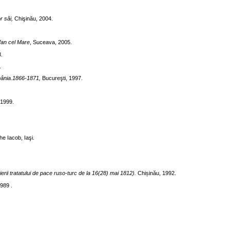
or săi,
Chişinău, 2004.
efan cel Mare
, Suceava, 2005.
8.
.
omânia.1866-1871,
Bucureşti, 1997.
 1999.
e Iacob, Iaşi.
ierii tratatului de pace ruso-turc de la 16(28) mai 1812).
Chișinău, 1992.
1989 .