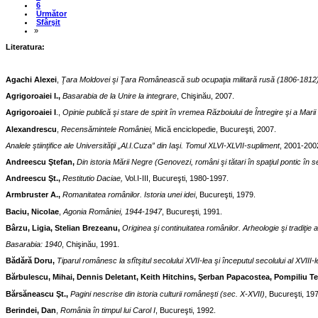
6
Următor
Sfârşit
»
Literatura:
Agachi Alexei
,
Ţara Moldovei şi Ţara Românească sub ocupaţia militară rusă (1806-1812
Agrigoroaiei I.,
Basarabia de la Unire la integrare
, Chişinău, 2007.
Agrigoroaiei I
.,
Opinie publică şi stare de spirit în vremea Războiului de Întregire şi a Marii 
Alexandrescu
,
Recensămintele României,
Mică enciclopedie, Bucureşti, 2007.
Analele ştiinţifice ale Universităţii „Al.I.Cuza” din Iaşi. Tomul XLVI-XLVII-supliment
, 2001-200
Andreescu Ştefan,
Din istoria Mării Negre (Genovezi, români şi tătari în spaţiul pontic în s
Andreescu Şt.,
Restitutio Daciae,
Vol.I-III, Bucureşti, 1980-1997.
Armbruster A.,
Romanitatea românilor. Istoria unei idei
, Bucureşti, 1979.
Baciu, Nicolae
,
Agonia României, 1944-1947
, Bucureşti, 1991.
Bârzu,
Ligia, Stelian Brezeanu,
Originea şi continuitatea românilor. Arheologie şi tradiţie 
Basarabia:
1940
, Chişinău, 1991.
Bădără Doru,
Tiparul românesc la sfîtşitul secolului XVII-lea şi începutul secolului al XVIII-
Bărbulescu, Mihai, Dennis Deletant, Keith Hitchins, Şerban Papacostea, Pompiliu T
Bărsăneascu Şt.,
Pagini nescrise din istoria culturii româneşti (sec. X-XVII)
, Bucureşti, 19
Berindei, Dan
,
România în timpul lui Carol I
, Bucureşti, 1992.