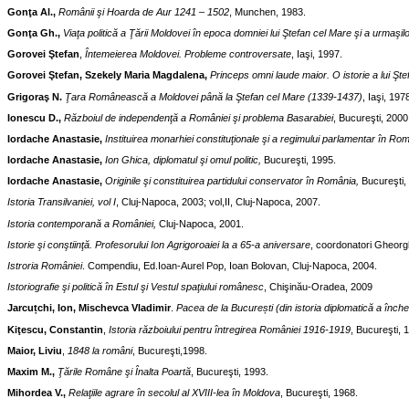
Gonţa Al.,
Românii şi Hoarda de Aur 1241 – 1502
, Munchen, 1983.
Gonţa Gh.,
Viaţa politică a Ţării Moldovei în epoca domniei lui Ştefan cel Mare şi a urmaşil
Gorovei Ştefan
,
Întemeierea Moldovei. Probleme controversate
, Iaşi, 1997.
Gorovei Ştefan, Szekely Maria Magdalena,
Princeps omni laude maior. O istorie a lui Şt
Grigoraş N.
Ţara Românească a Moldovei până la Ştefan cel Mare (1339-1437)
, Iaşi, 197
Ionescu D.,
Războiul de independenţă a României şi problema Basarabiei
, Bucureşti, 2000
Iordache Anastasie,
Instituirea monarhiei constituţionale şi a regimului parlamentar în R
Iordache Anastasie,
Ion Ghica, diplomatul şi omul politic,
Bucureşti, 1995.
Iordache Anastasie,
Originile şi constituirea partidului conservator în România,
Bucureşti,
Istoria Transilvaniei, vol I
, Cluj-Napoca, 2003; vol,II, Cluj-Napoca, 2007.
Istoria contemporană a României,
Cluj-Napoca, 2001.
Istorie şi conştiinţă. Profesorului Ion Agrigoroaiei la a 65-a aniversare
, coordonatori Gheorgh
Istroria României
. Compendiu, Ed.Ioan-Aurel Pop, Ioan Bolovan, Cluj-Napoca, 2004.
Istoriografie şi politică în Estul şi Vestul spaţiului românesc
, Chişinău-Oradea, 2009
Jarcuțchi, Ion, Mischevca Vladimir
.
Pacea de la București (din istoria diplomatică a înche
Kiţescu, Constantin
,
Istoria războiului pentru întregirea României 1916-1919
, Bucureşti, 
Maior, Liviu
,
1848 la români
, Bucureşti,1998.
Maxim M.,
Ţările Române şi Înalta Poartă
, Bucureşti, 1993.
Mihordea V.,
Relaţiile agrare în secolul al XVIII-lea în Moldova
, Bucureşti, 1968.