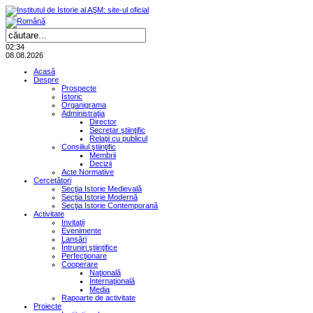
02:34
08.08.2026
Acasă
Despre
Prospecte
Istoric
Organigrama
Administraţia
Director
Secretar ştiinţific
Relaţii cu publicul
Consiliul ştiinţific
Membrii
Decizii
Acte Normative
Cercetători
Secţia Istorie Medievală
Secţia Istorie Modernă
Secţia Istorie Contemporană
Activitate
Invitaţii
Evenimente
Lansări
Întruniri ştiinţifice
Perfecţionare
Cooperare
Naţională
Internaţională
Media
Rapoarte de activitate
Proiecte