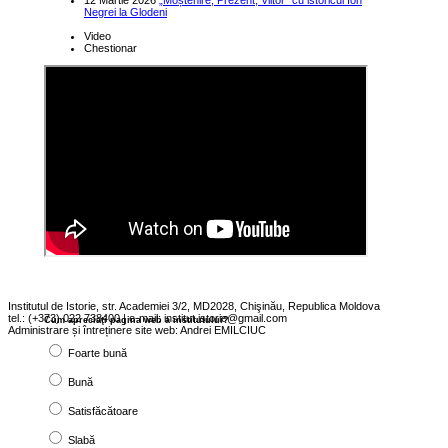
12 Martie 2026
„Moștenire, Prezent, Viitor” cu istoricul Ion
Negrei la Glodeni
Video
Chestionar
Institutul de Istorie, str. Academiei 3/2, MD2028, Chişinău, Republica Moldova
tel.: (+373) 022 738400 | e-mail: institut.istorie@gmail.com
Cum apreciaţi pagina web a institutului?
Administrare și întreținere site web: Andrei EMILCIUC
Foarte bună
Bună
Satisfăcătoare
Slabă