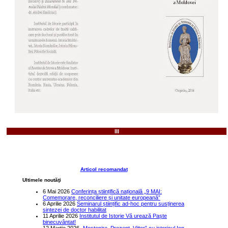
III
Articol recomandat
Ultimele noutăţi
6 Mai 2026
Conferința științifică națională „9 MAI:
Comemorare, reconciliere și unitate europeană”
6 Aprilie 2026
Seminarul științific ad-hoc pentru susținerea
sintezei de doctor habilitat
11 Aprilie 2026
Institutul de Istorie Vă urează Paște
binecuvântat!