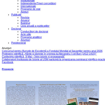
Instituţionale
Independente/Tineri cercetători
Internaţionale
Programe de stat
Apeluri
Publicaţii
Revista
Anuarul
Buletinul
Lista anuală a publicaţiilor
Doctorat
Conducători de doctorat
Acte utile
Programe analitice
Anunţuri
Postdoctorat
Anunţuri
Concursul pentru Bursele de Excelență a Fondului Mondial al Savanților pentru anul 2026
Prelegere științifică „Hârtie şi domnie în vremea lui Alexandru I cel Bun (1412-1415)”
Conferința științifică „9 Mai – între istorie și propagandă”
Colaboratorii Institutului de Istorie al USM participă la organizarea seminarul ștințifico-pract
Facebook
Prospecte