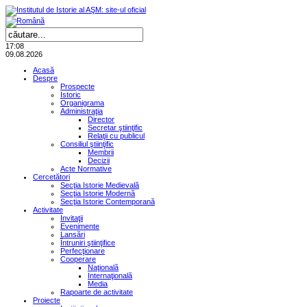
17:08
09.08.2026
Acasă
Despre
Prospecte
Istoric
Organigrama
Administraţia
Director
Secretar ştiinţific
Relaţii cu publicul
Consiliul ştiinţific
Membrii
Decizii
Acte Normative
Cercetători
Secţia Istorie Medievală
Secţia Istorie Modernă
Secţia Istorie Contemporană
Activitate
Invitaţii
Evenimente
Lansări
Întruniri ştiinţifice
Perfecţionare
Cooperare
Naţională
Internaţională
Media
Rapoarte de activitate
Proiecte