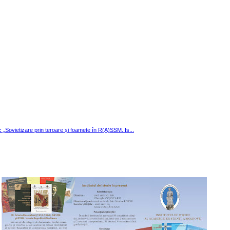
ic „Sovietizare prin teroare și foamete în R(A)SSM. Is...