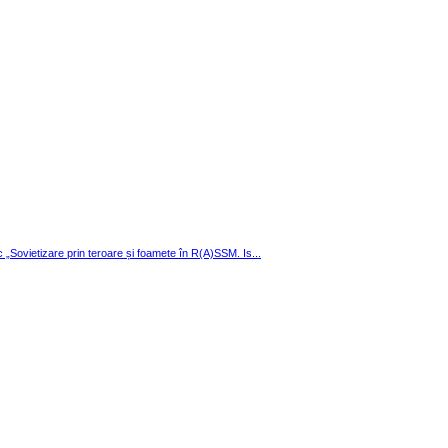
ic „Sovietizare prin teroare și foamete în R(A)SSM. Is...