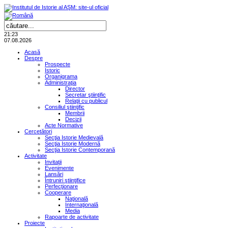
21:23
07.08.2026
Acasă
Despre
Prospecte
Istoric
Organigrama
Administraţia
Director
Secretar ştiinţific
Relaţii cu publicul
Consiliul ştiinţific
Membrii
Decizii
Acte Normative
Cercetători
Secţia Istorie Medievală
Secţia Istorie Modernă
Secţia Istorie Contemporană
Activitate
Invitaţii
Evenimente
Lansări
Întruniri ştiinţifice
Perfecţionare
Cooperare
Naţională
Internaţională
Media
Rapoarte de activitate
Proiecte