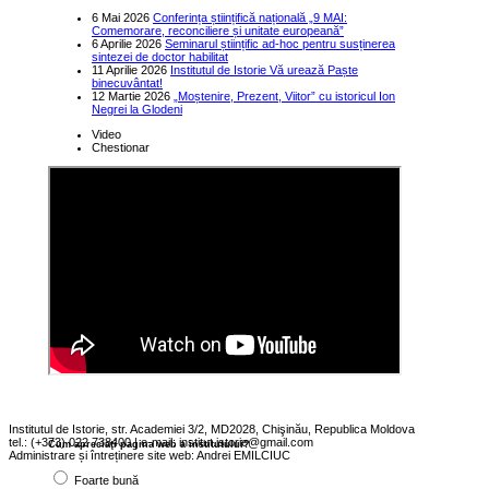
6 Mai 2026
Conferința științifică națională „9 MAI:
Comemorare, reconciliere și unitate europeană”
6 Aprilie 2026
Seminarul științific ad-hoc pentru susținerea
sintezei de doctor habilitat
11 Aprilie 2026
Institutul de Istorie Vă urează Paște
binecuvântat!
12 Martie 2026
„Moștenire, Prezent, Viitor” cu istoricul Ion
Negrei la Glodeni
Video
Chestionar
Institutul de Istorie, str. Academiei 3/2, MD2028, Chişinău, Republica Moldova
tel.: (+373) 022 738400 | e-mail: institut.istorie@gmail.com
Cum apreciaţi pagina web a institutului?
Administrare și întreținere site web: Andrei EMILCIUC
Foarte bună