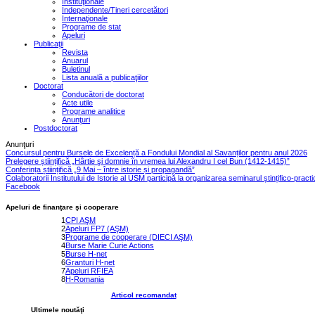
Instituţionale
Independente/Tineri cercetători
Internaţionale
Programe de stat
Apeluri
Publicaţii
Revista
Anuarul
Buletinul
Lista anuală a publicaţiilor
Doctorat
Conducători de doctorat
Acte utile
Programe analitice
Anunţuri
Postdoctorat
Anunţuri
Concursul pentru Bursele de Excelență a Fondului Mondial al Savanților pentru anul 2026
Prelegere științifică „Hârtie şi domnie în vremea lui Alexandru I cel Bun (1412-1415)”
Conferința științifică „9 Mai – între istorie și propagandă”
Colaboratorii Institutului de Istorie al USM participă la organizarea seminarul ștințifico-pract
Facebook
Apeluri de finanţare şi cooperare
1
CPI AŞM
2
Apeluri FP7 (AŞM)
3
Programe de cooperare (DIECI AŞM)
4
Burse Marie Curie Actions
5
Burse H-net
6
Granturi H-net
7
Apeluri RFIEA
8
H-Romania
Articol recomandat
Ultimele noutăţi