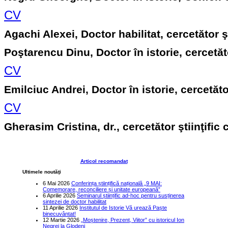
CV
Agachi Alexei, Doctor habilitat, cercetător şt
Poştarencu Dinu, Doctor în istorie, cercetăt
CV
Emilciuc Andrei, Doctor în istorie, cercetăto
CV
Gherasim Cristina, dr., cercetător ştiinţific
Articol recomandat
Ultimele noutăţi
6 Mai 2026
Conferința științifică națională „9 MAI:
Comemorare, reconciliere și unitate europeană”
6 Aprilie 2026
Seminarul științific ad-hoc pentru susținerea
sintezei de doctor habilitat
11 Aprilie 2026
Institutul de Istorie Vă urează Paște
binecuvântat!
12 Martie 2026
„Moștenire, Prezent, Viitor” cu istoricul Ion
Negrei la Glodeni