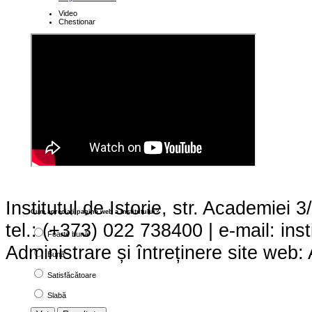
Video
Chestionar
Institutul de Istorie, str. Academie
Cum apreciaţi pagina web a institutului?
tel.: (+373) 022 738400 | e-mail: ins
Foarte bună
Administrare și întreținere site we
Bună
Satisfăcătoare
Slabă