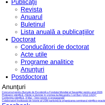
Publicaţii
Revista
Anuarul
Buletinul
Lista anuală a publicaţiilor
Doctorat
Conducători de doctorat
Acte utile
Programe analitice
Anunţuri
Postdoctorat
Anunţuri
Concursul pentru Bursele de Excelență a Fondului Mondial al Savanților pentru anul 2026
Prelegere științifică „Hârtie şi domnie în vremea lui Alexandru I cel Bun (1412-1415)”
Conferința științifică „9 Mai – între istorie și propagandă”
Colaboratorii Institutului de Istorie al USM participă la organizarea seminarul ștințifico-pract