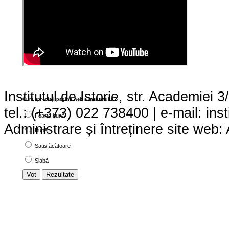
Institutul de Istorie, str. Academie
Cum apreciaţi pagina web a institutului?
tel.: (+373) 022 738400 | e-mail: ins
Foarte bună
Administrare și întreținere site we
Bună
Satisfăcătoare
Slabă