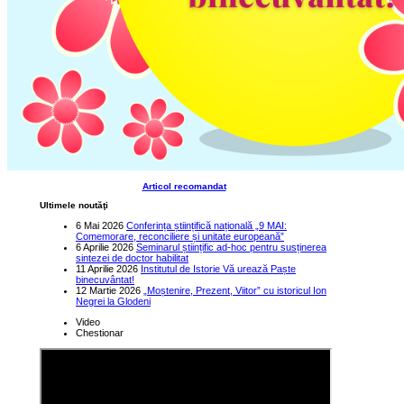
Articol recomandat
Ultimele noutăţi
6 Mai 2026
Conferința științifică națională „9 MAI:
Comemorare, reconciliere și unitate europeană”
6 Aprilie 2026
Seminarul științific ad-hoc pentru susținerea
sintezei de doctor habilitat
11 Aprilie 2026
Institutul de Istorie Vă urează Paște
binecuvântat!
12 Martie 2026
„Moștenire, Prezent, Viitor” cu istoricul Ion
Negrei la Glodeni
Video
Chestionar