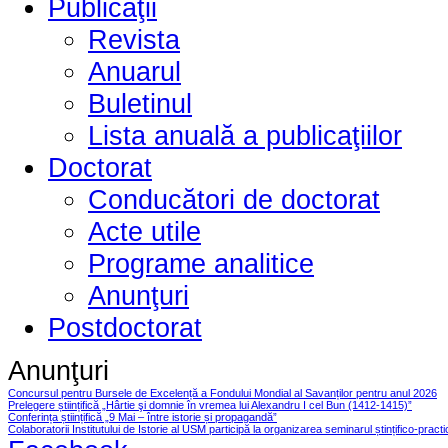
Publicaţii
Revista
Anuarul
Buletinul
Lista anuală a publicaţiilor
Doctorat
Conducători de doctorat
Acte utile
Programe analitice
Anunţuri
Postdoctorat
Anunţuri
Concursul pentru Bursele de Excelență a Fondului Mondial al Savanților pentru anul 2026
Prelegere științifică „Hârtie şi domnie în vremea lui Alexandru I cel Bun (1412-1415)”
Conferința științifică „9 Mai – între istorie și propagandă”
Colaboratorii Institutului de Istorie al USM participă la organizarea seminarul ștințifico-pract