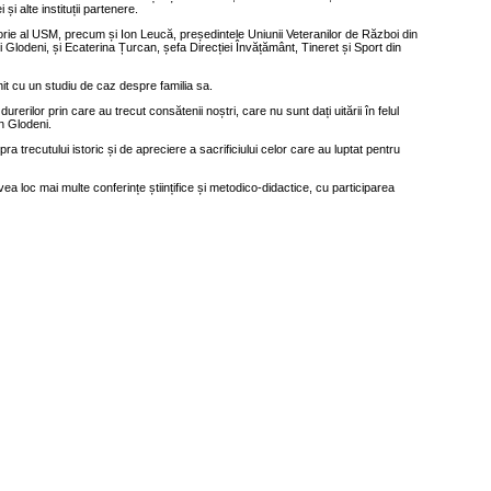
i alte instituții partenere.
 Istorie al USM, precum și Ion Leucă, președintele Uniunii Veteranilor de Război din
ui Glodeni, și Ecaterina Țurcan, șefa Direcției Învățământ, Tineret și Sport din
nit cu un studiu de caz despre familia sa.
rerilor prin care au trecut consătenii noștri, care nu sunt dați uitării în felul
in Glodeni.
a trecutului istoric și de apreciere a sacrificiului celor care au luptat pentru
a loc mai multe conferințe științifice și metodico-didactice, cu participarea