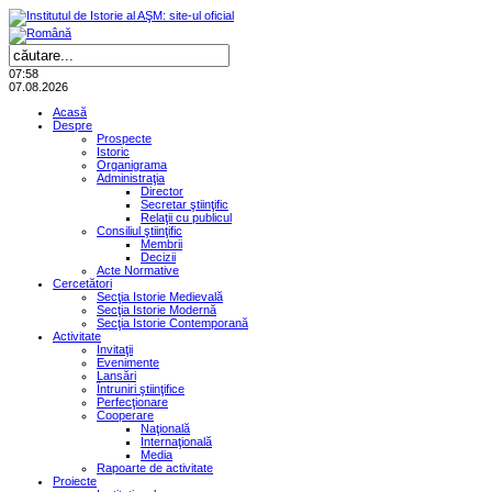
07:58
07.08.2026
Acasă
Despre
Prospecte
Istoric
Organigrama
Administraţia
Director
Secretar ştiinţific
Relaţii cu publicul
Consiliul ştiinţific
Membrii
Decizii
Acte Normative
Cercetători
Secţia Istorie Medievală
Secţia Istorie Modernă
Secţia Istorie Contemporană
Activitate
Invitaţii
Evenimente
Lansări
Întruniri ştiinţifice
Perfecţionare
Cooperare
Naţională
Internaţională
Media
Rapoarte de activitate
Proiecte