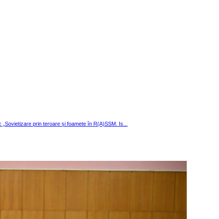
ic „Sovietizare prin teroare și foamete în R(A)SSM. Is...