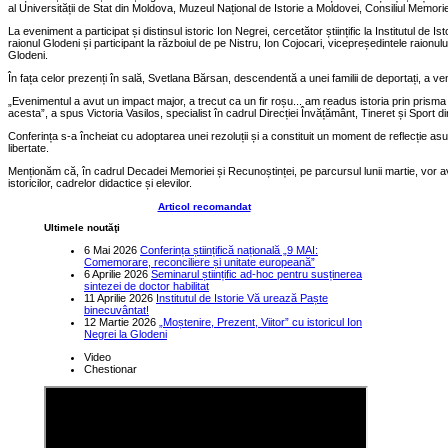
al Universității de Stat din Moldova, Muzeul Național de Istorie a Moldovei, Consiliul Memoriei ș
La eveniment a participat și distinsul istoric Ion Negrei, cercetător științific la Institutul de
raionul Glodeni și participant la războiul de pe Nistru, Ion Cojocari, vicepreședintele raionul
Glodeni.
În fața celor prezenți în sală, Svetlana Bărsan, descendentă a unei familii de deportați, a ve
„Evenimentul a avut un impact major, a trecut ca un fir roșu... am readus istoria prin prisma du
acesta”, a spus Victoria Vasilos, specialist în cadrul Direcției Învățământ, Tineret și Sport d
Conferința s-a încheiat cu adoptarea unei rezoluții și a constituit un moment de reflecție asupr
libertate.
Menționăm că, în cadrul Decadei Memoriei și Recunoștinței, pe parcursul lunii martie, vor ave
istoricilor, cadrelor didactice și elevilor.
Articol recomandat
Ultimele noutăţi
6 Mai 2026
Conferința științifică națională „9 MAI:
Comemorare, reconciliere și unitate europeană”
6 Aprilie 2026
Seminarul științific ad-hoc pentru susținerea
sintezei de doctor habilitat
11 Aprilie 2026
Institutul de Istorie Vă urează Paște
binecuvântat!
12 Martie 2026
„Moștenire, Prezent, Viitor” cu istoricul Ion
Negrei la Glodeni
Video
Chestionar