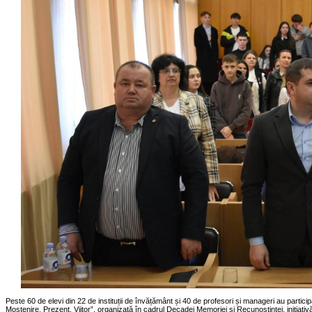
Peste 60 de elevi din 22 de instituții de învățământ și 40 de profesori și manageri au particip
Moștenire, Prezent, Viitor”, organizată în cadrul Decadei Memoriei și Recunoștinței, inițiativă l