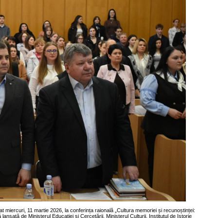
at miercuri, 11 martie 2026, la conferința raională „Cultura memoriei și recunoștinței:
ansată de Ministerul Educației și Cercetării, Ministerul Culturii, Institutul de Istorie