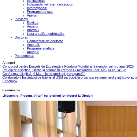
Instituţionale
Independente/Tineri cercetători
Internaţionale
Programe de stat
Apeluri
Publicaţii
Revista
Anuarul
Buletinul
Lista anuală a publicaţiilor
Doctorat
Conducători de doctorat
Acte utile
Programe analitice
Anunţuri
Postdoctorat
Anunţuri
Concursul pentru Bursele de Excelență a Fondului Mondial al Savanților pentru anul 2026
Prelegere științifică „Hârtie şi domnie în vremea lui Alexandru I cel Bun (1412-1415)”
Conferința științifică „9 Mai – între istorie și propagandă”
Colaboratorii Institutului de Istorie al USM participă la organizarea seminarul ștințifico-pract
Facebook
Evenimente
„Moștenire, Prezent, Viitor” cu istoricul Ion Negrei la Glodeni