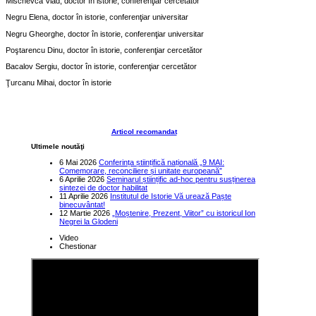
Mischevca Vlad, doctor în istorie, conferenţiar cercetător
Negru Elena, doctor în istorie, conferenţiar universitar
Negru Gheorghe, doctor în istorie, conferenţiar universitar
Poştarencu Dinu, doctor în istorie, conferenţiar cercetător
Bacalov Sergiu, doctor în istorie, conferenţiar cercetător
Ţurcanu Mihai, doctor în istorie
Articol recomandat
Ultimele noutăţi
6 Mai 2026
Conferința științifică națională „9 MAI:
Comemorare, reconciliere și unitate europeană”
6 Aprilie 2026
Seminarul științific ad-hoc pentru susținerea
sintezei de doctor habilitat
11 Aprilie 2026
Institutul de Istorie Vă urează Paște
binecuvântat!
12 Martie 2026
„Moștenire, Prezent, Viitor” cu istoricul Ion
Negrei la Glodeni
Video
Chestionar