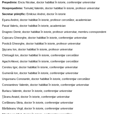
Preşedinte:
Enciu Nicolae, doctor habilitat în istorie, conferenţiar universitar
Vicepreşedinte:
Tomuleţ Valentin, doctor habilitat în istorie, profesor universitar
Secretar ştiinţific:
Emilciuc Andrei, doctor în istorie
Eşanu Andrei, doctor habilitat în istorie, profesor cercetător, academician
Pasat Valeriu, doctor habilitat în istorie, academician
Dragnev Demir, doctor habilitat în istorie, profesor universitar, membru corespondent
Cojocaru Gheorghe, doctor habilitat în istorie, conferenţiar universitar
Postică Gheorghe, doctor habilitat în istorie, profesor universitar
Şişcanu Ion, doctor habilitat în istorie, profesor universitar
Chirtoagă Ion, doctor habilitat în istorie, conferenţiar cercetător
Agachi Alexei, doctor habilitat în istorie, conferenţiar cercetător
Cereteu Igor, doctor habilitat în istorie, conferenţiar universitar
Gumenâi Ion, doctor habilitat în istorie, conferenţiar universitar
Ungureanu Constantin, doctor habilitat în istorie, conferenţiar cercetător
Constantinov Valentin, doctor habilitat în istorie, conferenţiar universitar
Burlacu Valentin, doctor în istorie, conferenţiar universitar
Ţăranu Anatol, doctor în istorie, conferenţiar universitar
Corlăteanu Silvia, doctor în istorie, conferenţiar universitar
Bârlădeanu Virgil, doctor în istorie, conferenţiar universitar