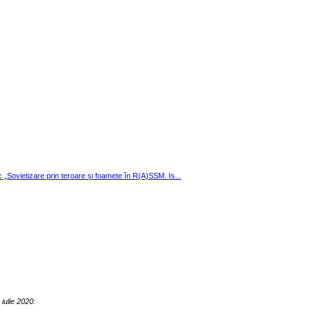
ic „Sovietizare prin teroare și foamete în R(A)SSM. Is...
iulie 2020: