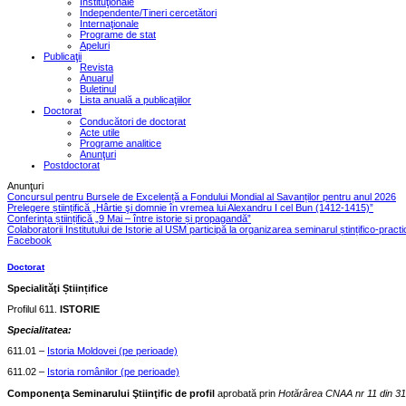
Instituţionale
Independente/Tineri cercetători
Internaţionale
Programe de stat
Apeluri
Publicaţii
Revista
Anuarul
Buletinul
Lista anuală a publicaţiilor
Doctorat
Conducători de doctorat
Acte utile
Programe analitice
Anunţuri
Postdoctorat
Anunţuri
Concursul pentru Bursele de Excelență a Fondului Mondial al Savanților pentru anul 2026
Prelegere științifică „Hârtie şi domnie în vremea lui Alexandru I cel Bun (1412-1415)”
Conferința științifică „9 Mai – între istorie și propagandă”
Colaboratorii Institutului de Istorie al USM participă la organizarea seminarul ștințifico-pract
Facebook
Doctorat
Specialităţi Științifice
Profilul 611.
ISTORIE
Specialitatea:
611.01 –
Istoria Moldovei (pe perioade)
611.02 –
Istoria românilor (pe perioade)
Componenţa Seminarului Ştiinţific de profil
aprobată prin
Hotărârea CNAA nr 11 din 31 