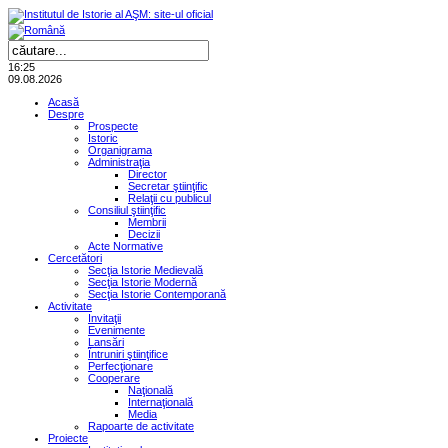
16:25
09.08.2026
Acasă
Despre
Prospecte
Istoric
Organigrama
Administraţia
Director
Secretar ştiinţific
Relaţii cu publicul
Consiliul ştiinţific
Membrii
Decizii
Acte Normative
Cercetători
Secţia Istorie Medievală
Secţia Istorie Modernă
Secţia Istorie Contemporană
Activitate
Invitaţii
Evenimente
Lansări
Întruniri ştiinţifice
Perfecţionare
Cooperare
Naţională
Internaţională
Media
Rapoarte de activitate
Proiecte