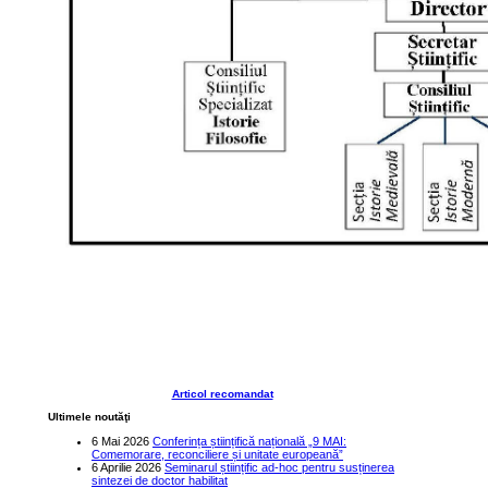
Articol recomandat
Ultimele noutăţi
6 Mai 2026
Conferința științifică națională „9 MAI:
Comemorare, reconciliere și unitate europeană”
6 Aprilie 2026
Seminarul științific ad-hoc pentru susținerea
sintezei de doctor habilitat