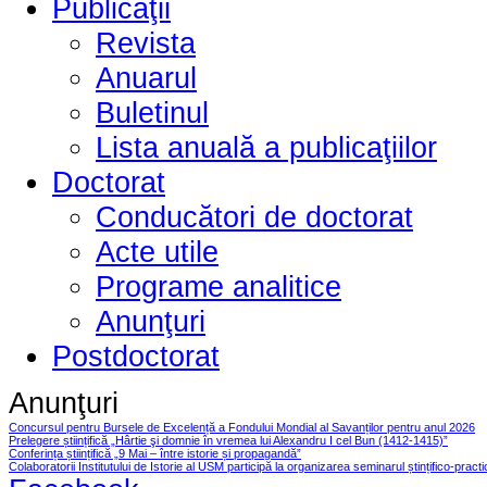
Publicaţii
Revista
Anuarul
Buletinul
Lista anuală a publicaţiilor
Doctorat
Conducători de doctorat
Acte utile
Programe analitice
Anunţuri
Postdoctorat
Anunţuri
Concursul pentru Bursele de Excelență a Fondului Mondial al Savanților pentru anul 2026
Prelegere științifică „Hârtie şi domnie în vremea lui Alexandru I cel Bun (1412-1415)”
Conferința științifică „9 Mai – între istorie și propagandă”
Colaboratorii Institutului de Istorie al USM participă la organizarea seminarul ștințifico-pract