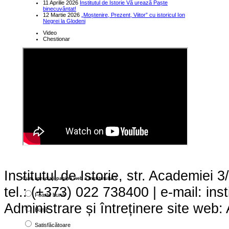
11 Aprilie 2026
Institutul de Istorie Vă urează Paște
binecuvântat!
12 Martie 2026
„Moștenire, Prezent, Viitor” cu istoricul Ion
Negrei la Glodeni
Video
Chestionar
Institutul de Istorie, str. Academie
Cum apreciaţi pagina web a institutului?
tel.: (+373) 022 738400 | e-mail: ins
Foarte bună
Administrare și întreținere site we
Bună
Satisfăcătoare