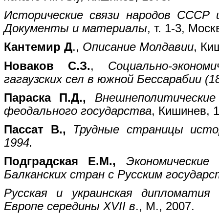
Исторические связи народов СССР и
Документы и материалы
, т. 1-3, Мос
Кантемир Д
.,
Описание Молдавии
, Ки
Новаков С.З.
,
Социально-эконом
гагаузских сел в южной Бессарабии (1
Параска П.Д.,
Внешнеполитические
феодального государства
, Кишинев, 
Пассат В.,
Трудные страницы истор
1994.
Подградская Е.М.,
Экономические
Балканских стран с Русским государст
Русская и украинская дипломатия
Европе середины XVII в
., M., 2007.