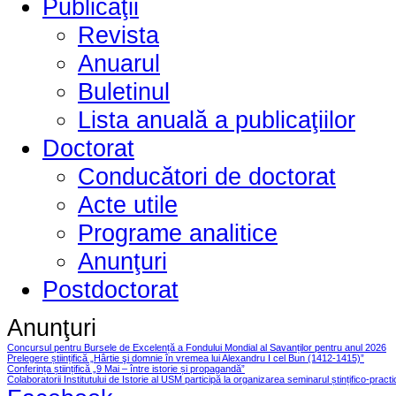
Publicaţii
Revista
Anuarul
Buletinul
Lista anuală a publicaţiilor
Doctorat
Conducători de doctorat
Acte utile
Programe analitice
Anunţuri
Postdoctorat
Anunţuri
Concursul pentru Bursele de Excelență a Fondului Mondial al Savanților pentru anul 2026
Prelegere științifică „Hârtie şi domnie în vremea lui Alexandru I cel Bun (1412-1415)”
Conferința științifică „9 Mai – între istorie și propagandă”
Colaboratorii Institutului de Istorie al USM participă la organizarea seminarul ștințifico-pract