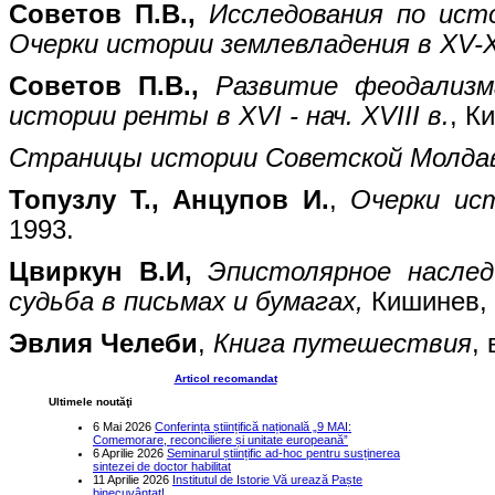
Советов П.В.,
Исследования по ист
Очерки истории землевладения в XV-X
Советов П.В.,
Развитие феодализм
истории ренты в XVI - нач. XVIII в.
, К
Страницы истории Советской Молда
Топузлу Т., Анцупов И.
,
Очерки ист
1993.
Цвиркун В.И,
Эпистолярное насле
судьба в письмах и бумагах,
Кишинев, 
Эвлия Челеби
,
Книга путешествия
,
Articol recomandat
Ultimele noutăţi
6 Mai 2026
Conferința științifică națională „9 MAI:
Comemorare, reconciliere și unitate europeană”
6 Aprilie 2026
Seminarul științific ad-hoc pentru susținerea
sintezei de doctor habilitat
11 Aprilie 2026
Institutul de Istorie Vă urează Paște
binecuvântat!