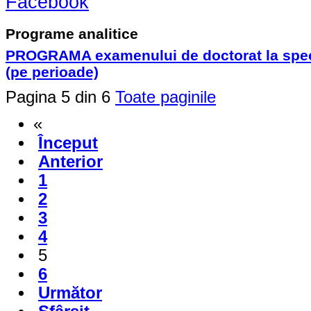
Facebook
Programe analitice
PROGRAMA examenului de doctorat la specia
(pe perioade)
Pagina 5 din 6
Toate paginile
«
Început
Anterior
1
2
3
4
5
6
Următor