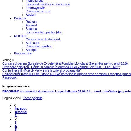
Instituţionale
Independente/Tineri cercetători
Internaţionale
Programe de stat
Apeluri
Publicaţii
Revista
Anuarul
Buletinul
Lista anuală a publicaţiilor
Doctorat
Conducători de doctorat
Acte utile
Programe analitice
Anunţuri
Postdoctorat
Anunţuri
Concursul pentru Bursele de Excelență a Fondului Mondial al Savanților pentru anul 2026
Prelegere științifică „Hârtie şi domnie în vremea lui Alexandru I cel Bun (1412-1415)”
Conferința științifică „9 Mai – între istorie și propagandă”
Colaboratorii Institutului de Istorie al USM participă la organizarea seminarul ștințifico-pract
Facebook
Programe analitice
PROGRAMA examenului de doctorat la specialitatea 07.00.02 – Istoria românilor (pe perio
Pagina 2 din 6
Toate paginile
«
Început
Anterior
1
2
3
4
5