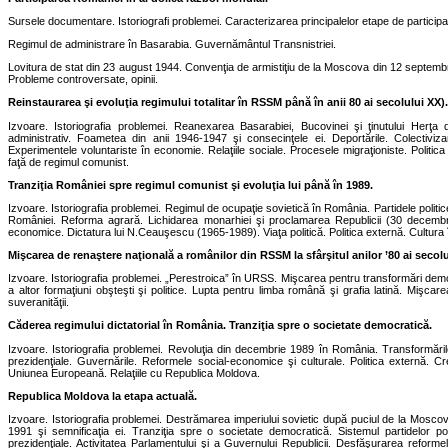
Sursele documentare. Istoriografi problemei. Caracterizarea principalelor etape de participa
Regimul de administrare în Basarabia. Guvernământul Transnistriei.
Lovitura de stat din 23 august 1944. Convenţia de armistiţiu de la Moscova din 12 septembri
Probleme controversate, opinii.
Reinstaurarea şi evoluţia regimului totalitar în RSSM până în anii 80 ai secolului XX).
Izvoare. Istoriografia problemei. Reanexarea Basarabiei, Bucovinei şi ţinutului Herţ
administrativ. Foametea din anii 1946-1947 şi consecinţele ei. Deportările. Colectivizare
Experimentele voluntariste în economie. Relaţiile sociale. Procesele migraţioniste. Politi
faţă de regimul comunist.
Tranziţia României spre regimul comunist şi evoluţia lui până în 1989.
Izvoare. Istoriografia problemei. Regimul de ocupaţie sovietică în România. Partidele polit
României. Reforma agrară. Lichidarea monarhiei şi proclamarea Republicii (30 decembrie 
economice. Dictatura lui N.Ceauşescu (1965-1989). Viaţa politică. Politica externă. Cultura î
Mişcarea de renaştere naţională a românilor din RSSM la sfârşitul anilor ’80 ai secolu
Izvoare. Istoriografia problemei. „Perestroica” în URSS. Mişcarea pentru transformări demo
a altor formaţiuni obşteşti şi politice. Lupta pentru limba română şi grafia latină. Mişca
suveranităţii.
Căderea regimului dictatorial în România. Tranziţia spre o societate democratică.
Izvoare. Istoriografia problemei. Revoluţia din decembrie 1989 în România. Transformările 
prezidenţiale. Guvernările. Reformele social-economice şi culturale. Politica externă. Cr
Uniunea Europeană. Relaţiile cu Republica Moldova.
Republica Moldova la etapa actuală.
Izvoare. Istoriografia problemei. Destrămarea imperiului sovietic după puciul de la Mosc
1991 şi semnificaţia ei. Tranziţia spre o societate democratică. Sistemul partidelor pol
prezidenţiale. Activitatea Parlamentului şi a Guvernului Republicii. Desfăşurarea reformelo