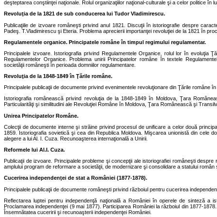
deşteptarea conştiinţei naţionale. Rolul organizaţiilor naţional-culturale şi a celor politice în
Revoluţia de la 1821 de sub conducerea lui Tudor Vladimirescu.
Publicaţiile de izvoare româneşti privind anul 1821. Discuţii în istoriografie despre caract
Padeş. T.Vladimirescu şi Eteria. Problema aprecierii importanţei revoluţiei de la 1821 în pr
Regulamentele organice. Principatele române în timpul regimului regulamentar.
Principalele izvoare. Istoriografia privind Regulamentele Organice, rolul lor în evoluţia Ţ
Regulamentelor Organice. Problema unirii Principatelor române în textele Regulamentelo
societăţii româneşti în perioada domniilor regulamentare.
Revoluţia de la 1848-1849 în Ţările române.
Principalele publicaţii de documente privind evenimentele revoluţionare din Ţările române î
Istoriografia românească privind revoluţia de la 1848-1849 în Moldova, Ţara Românească 
Particularităţi şi similitudini ale Revoluţiei Române în Moldova, Ţara Românească şi Transilv
Unirea Principatelor Române.
Colecţii de documente interne şi străine privind procesul de unificare a celor două princip
1859. Istoriografia sovietică şi cea din Republica Moldova.
Mişcarea unionistă din cele do
alegere a lui Al. I. Cuza. Recunoaşterea internaţională a Unirii.
Reformele lui Al.I. Cuza.
Publicaţii de izvoare. Principalele probleme şi concepţii ale istoriografiei româneşti despre
amplului program de reformare a societăţii, de modernizare şi consolidare a statului român şi
Cucerirea independenţei de stat a României (1877-1878).
Principalele publicaţii de documente româneşti privind războiul pentru cucerirea independen
Reflectarea luptei pentru independenţă naţională a României în operele de sinteză a ist
Proclamarea independenţei (9 mai 1877). Participarea României la războiul din 1877-1878. 
Însemnătatea cuceririi şi recunoaşterii independenţei României.