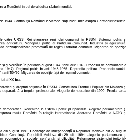
re a României în cel de-al doilea război mondial.
e 1944. Contribuţia României la victoria Naţiunilor Unite asupra Germaniei fasciste.
a de către URSS. Reinstaurarea regimului comunist în RSSM. Sistemul politic şi
a agriculturii. Monopolul politic al Partidului Comunist. Industria şi agricultura.
ca de deznaţionalizare promovată de regimul totalitar comunist. Mişcarea de opoziţie
ice şi guvernările în perioada august 1944- februarie 1945. Procesul de comunizare a
1947). Regimul politic în anii 1948-1965. Represiile politice. Procesele social-
n anii ’50-’80. Mişcarea de opoziţie faţă de regimul comunist.
lui al XX-lea.
cratice şi drepturi naţionale în RSSM. Constituirea Frontului Popular din Moldova şi
rea separatistă a forţelor proimperiale. Alegerile democratice din 1990. Proclamarea
democratice. Revenirea la sistemul politic pluripartidist. Alegerile parlamentare şi
eşterea rolului României în relaţiile internaţionale. Aderarea României la NATO şi
ova din august 1991. Declaraţia de Independenţă a Republicii Moldova din 27 august
itice. Constituţia Republicii Moldova din 29 iulie 1994. alegerile parlamentare şi
r economice şi sociale: confruntări şi dificultăţi. Reformarea sistemului teritorial-