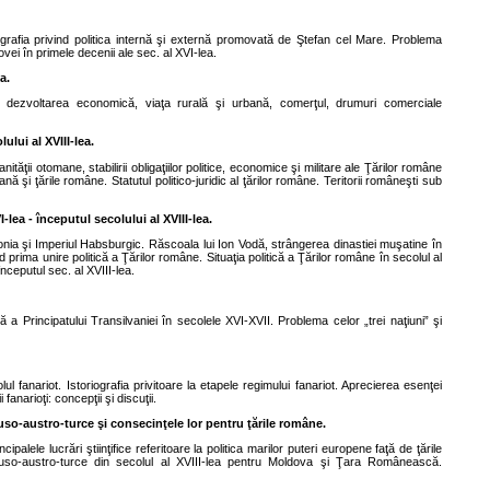
oriografia privind politica internă şi externă promovată de Ştefan cel Mare. Problema
ovei în primele decenii ale sec. al XVI-lea.
a.
lă, dezvoltarea economică, viaţa rurală şi urbană, comerţul, drumuri comerciale
ului al XVIII-lea.
ităţii otomane, stabilirii obligaţiilor politice, economice şi militare ale Ţărilor române
ă şi ţările române. Statutul politico-juridic al ţărilor române. Teritorii româneşti sub
lea - începutul secolului al XVIII-lea.
olonia şi Imperiul Habsburgic. Răscoala lui Ion Vodă, strângerea dinastiei muşatine în
prima unire politică a Ţărilor române. Situaţia politică a Ţărilor române în secolul al
începutul sec. al XVIII-lea.
nă a Principatului Transilvaniei în secolele XVI-XVII. Problema celor „trei naţiuni” şi
lul fanariot. Istoriografia privitoare la etapele regimului fanariot. Aprecierea esenţei
anarioţi: concepţii şi discuţii.
 ruso-austro-turce şi consecinţele lor pentru ţările române.
ipalele lucrări ştiinţifice referitoare la politica marilor puteri europene faţă de ţările
r ruso-austro-turce din secolul al XVIII-lea pentru Moldova şi Ţara Românească.