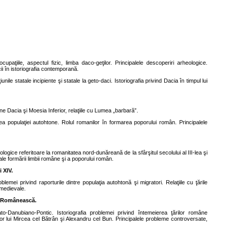
 ocupaţiile, aspectul fizic, limba daco-geţilor. Principalele descoperiri arheologice.
cii în istoriografia contemporană.
unile statale incipiente şi statale la geto-daci. Istoriografia privind Dacia în timpul lui
ane Dacia şi Moesia Inferior, relaţiile cu Lumea „barbară”.
rea populaţiei autohtone. Rolul romanilor în formarea poporului român. Principalele
ogice referitoare la romanitatea nord-dunăreană de la sfârşitul secolului al III-lea şi
ale formării limbii române şi a poporului român.
i XIV.
blemei privind raporturile dintre populaţia autohtonă şi migratori. Relaţiile cu ţările
 medievale.
ra Românească.
to-Danubiano-Pontic. Istoriografia problemei privind întemeierea ţărilor române
lor lui Mircea cel Bătrân şi Alexandru cel Bun. Principalele probleme controversate,