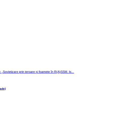
ic „Sovietizare prin teroare și foamete în R(A)SSM. Is...
ade)