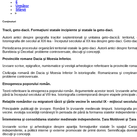
6
Următor
Sfârşit
»
Conţinuturi
Tracii, geto-dacii. Formaţiuni statale incipiente şi statale la geto-daci.
Autorii antici despre geografia tracilor septentrionali şi unitatea geto-dacică: teritoriul,
Istoriografia din secolul al XIX-lea - începutul secolului al XX-lea despre geto-daci. Geto-da
Periodizarea procesului organizării teritorial-statale la geto-daci. Autorii antici despre formaţi
Burebista şi Decebal: probleme controversate, discuţii şi concepţii.
Provinciile romane Dacia şi Moesia Inferior.
Izvoare scrise, epigrafice, numismatice şi vestigii arheologice referitoare la provinciile rom
Civilizaţia romană din Dacia şi Moesia Inferior în istoriografie. Romanizarea şi creştina
probleme controversate.
Etnogeneza poporului român.
Teorii referitoare la etnogeneza poporului român. Argumentele acestor teorii. Izvoarele arheol
până la începutul secolului al VIII-lea. Istoriografia contemporană despre etapele principale 
Relaţiile românilor cu migratorii târzii şi ţările vecine în secolul IX - mijlocul secolulu
Principalele publicaţii de izvoare. Românii în izvoarele medievale timpurii. Istoriografia pro
vecine. evoluţia societăţii româneşti în perioada de până la formarea statelor independente
Întemeierea şi consolidarea statelor medievale independente. Ţara Moldovei şi Ţa
Izvoarele scrise şi arheologice despre apariţia formaţiunilor statale în spaţiul Carpa
independente, a politicii interne şi externe promovate de primii domni. Semnificaţia domnii
discuţii şi concepţii.