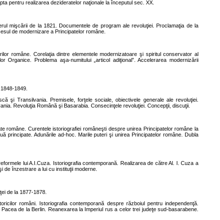
 lupta pentru realizarea dezideratelor naţionale la începutul sec. XX.
erul mişcării de la 1821.
Documentele de program ale revoluţiei. Proclamaţia de la
ocesul de modernizare a Principatelor române.
ărilor române.
Corelaţia dintre elementele modernizatoare şi spiritul conservator al
r Organice. Problema aşa-numitului „articol adiţional”. Accelerarea modernizării
n 1848-1849.
şi Transilvania. Premisele, forţele sociale, obiectivele generale ale revoluţiei.
ania. Revoluţia Română şi Basarabia. Consecinţele revoluţiei. Concepţii, discuţii.
ate române. Curentele istoriografiei româneşti despre unirea Principatelor române la
uă principate. Adunările ad-hoc. Marile puteri şi unirea Principatelor române. Dubla
 reformele lui A.I.Cuza. Istoriografia contemporană.
Realizarea de către Al. I. Cuza a
 de înzestrare a lui cu instituţii moderne.
ţei de la 1877-1878.
oricilor români. Istoriografia contemporană despre războiul pentru independenţă.
Pacea de la Berlin. Reanexarea la Imperiul rus a celor trei judeţe sud-basarabene.