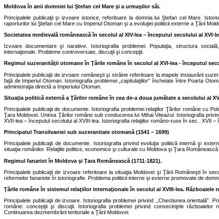
Moldova în anii domniei lui Ştefan cel Mare şi a urmaşilor săi.
Principalele publicaţii şi izvoare istorice, referitoare la domnia lui Ştefan cel Mare. Ist
raporturilor lui Ştefan cel Mare cu Imperiul Otoman şi a evoluţiei politicii externe a Ţării Mold
Societatea medievală românească în secolul al XIV-lea – începutul secolului al XVI-le
Izvoare documentare şi narative. Istoriografia problemei. Populaţia, structura socia
internaţionale. Probleme controversate, discuţii şi concepţii.
Regimul suzeranităţii otomane în Ţările române în secolul al XVI-lea - începutul secol
Principalele publicaţii de izvoare româneşti şi străine referitoare la etapele instaurării suzeran
faţă de Imperiul Otoman. Istoriografia problemei „capitulaţiilor” încheiate între Poarta Otoman
administraţia directă a Imperiului Otoman.
Situaţia politică externă a Ţărilor române în cea de-a doua jumătate a secolului al XVI-
Principalele publicaţii de documente. Istoriografia problemei relaţiilor Ţărilor române cu P
Ţara Moldovei. Unirea Ţărilor române sub conducerea lui Mihai Viteazul. Istoriografia privind 
XVII-lea – începutul secolului al XVIII-lea. Istoriografia relaţiilor româno-ruse în sec . XVII – 
Principatul Transilvaniei sub suzeranitate otomană (1541 – 1699)
Principalele publicaţii de documente. Istoriografia privind evoluţia politică internă şi exter
situaţia românilor. Relaţiile politice, economice şi culturale cu Moldova şi Ţara Românească
Regimul fanariot în Moldova şi Ţara Românească (1711-1821).
Principalele publicaţii de izvoare referitoare la situaţia Moldovei şi Ţării Româneşti în seco
reformelor fanariote în istoriografie. Problema politicii interne şi externe promovate de domnii f
Ţările române în sistemul relaţiilor internaţionale în secolul al XVIII-lea. Războaiele
Principalele publicaţii de izvoare. Istoriografia problemei privind ,,Chestiunea orientală”. Princ
române: concepţii şi discuţii. Istoriografia problemei privind consecinţele războaielo
Continuarea dezmembrării teritoriale a Ţării Moldovei.