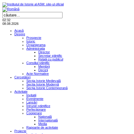
02:32
08.08.2026
Acasă
Despre
Prospecte
Istoric
Organigrama
Administraţia
Director
Secretar ştiinţific
Relaţii cu publicul
Consiliul ştiinţific
Membrii
Decizii
Acte Normative
Cercetători
Secţia Istorie Medievală
Secţia Istorie Modernă
Secţia Istorie Contemporană
Activitate
Invitaţii
Evenimente
Lansări
Întruniri ştiinţifice
Perfecţionare
Cooperare
Naţională
Internaţională
Media
Rapoarte de activitate
Proiecte