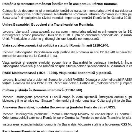
România şi teritoriile româneşti înstrăinate în anii primului război mondial.
Culegerile de documente şi principalele lucrări cu caracter memorialist privind participarea 
români. Istoriografia contemporană. Neutralitatea României. Intrarea României în război pen
Basarabia în timpul primului război mondial. Importanţa reintrării României în război la 1918 
Unirea Basarabiei, Bucovinei şi a Transilvaniei cu România.
Izvoare. Literatură basarabeană cu caracter memorialist privind evenimentele de la 191
istoriografice privind problema Unirii de la 1918. Lupta de eliberarea naţională din Basarab
Uniri. Principalele probleme şi discuţii din istoriografia contemporană.
Viaţa social-economică şi politică a statului Român în anii 1918-1940.
Izvoare. Istoriografie. Periodizarea vieţii politice din România în anii 1918-1940 şi caracteri
monarhiei autoritare a lui Carol al II-lea.
Viaţa politică şi etapele evoluţiei economice a Basarabiei în perioada interbelică. Înca
Istoriografia sovietică şi cea română despre situaţia politică şi economică a Basarabiei în c
RASS Moldovenească (1924 – 1940). Viaţa social-economică şi politică.
Izvoare. Istoriografia problemei. Scopurile creării RASSM. Discuţia problemei creării RASSM 
forţate. Foamea din anii 1932-1933. Represiile politice. Politica de „moldovenizare” şi impactul
Cultura şi ştiinţa în România interbelică (1918-1940).
Izvoare. Istoriografia problemei. O nouă etapă în viaţa spirituală. Întregirea culturii şi ş
biologie, ştiinţe tehnice etc. Sinteze în domeniul ştiinţelor umaniste. Cultura şi ştiinţa din Bas
Anexarea Basarabiei, nordului Bucovinei şi ţinutului Herţa de către URSS.
Izvoare. Istoriografia problemei. Pactul Ribbentrop-Molotov şi consecinţele lui pentru 
Orientarea politicii externe a României spre Germania. Pierderea nordului Transilvaniei şi a 
Instaurarea regimului totalitar comunist în Basarabia. Abuzurile staliniste la crearea RSS Mol
Participarea României în al doilea război mondial.