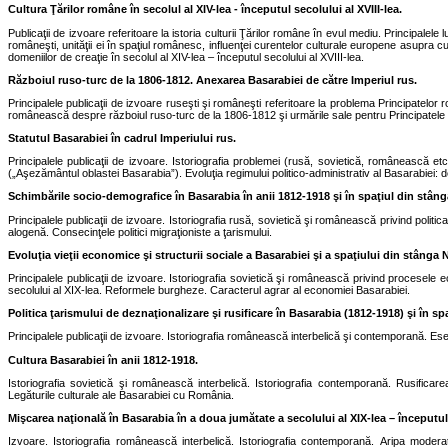
Cultura Ţărilor române în secolul al XIV-lea
-
începutul secolului al XVIII-lea.
Publicaţii de izvoare referitoare la istoria culturii Ţărilor române în evul mediu. Principalele lu
româneşti, unităţii ei în spaţiul românesc, influenţei curentelor culturale europene asupra culturii
domeniilor de creaţie în secolul al XIV-lea – începutul secolului al XVIII-lea.
Războiul ruso-turc de la 1806-1812. Anexarea Basarabiei de către Imperiul rus.
Principalele publicaţii de izvoare ruseşti şi româneşti referitoare la problema Principatelor 
românească despre războiul ruso-turc de la 1806-1812 şi urmările sale pentru Principatel
Statutul Basarabiei în cadrul Imperiului rus.
Principalele publicaţii de izvoare. Istoriografia problemei (rusă, sovietică, românească etc.
(„Aşezământul oblastei Basarabia”). Evoluţia regimului politico-administrativ al Basarabiei:
Schimbările socio-demografice în Basarabia în anii 1812-1918 şi în spaţiul din stânga
Principalele publicaţii de izvoare. Istoriografia rusă, sovietică şi românească privind politic
alogenă. Consecinţele politici migraţioniste a ţarismului.
Evoluţia vieţii economice şi structurii sociale a Basarabiei şi a spaţiului din stânga N
Principalele publicaţii de izvoare. Istoriografia sovietică şi românească privind procesele 
secolului al XIX-lea. Reformele burgheze. Caracterul agrar al economiei Basarabiei.
Politica ţarismului de deznaţionalizare şi rusificare în Basarabia (1812-1918) şi în sp
Principalele publicaţii de izvoare. Istoriografia românească interbelică şi contemporană. Esenţ
Cultura Basarabiei în anii 1812-1918.
Istoriografia sovietică şi românească interbelică. Istoriografia contemporană.
Rusificare
Legăturile culturale ale Basarabiei cu România.
Mişcarea naţională în Basarabia în a doua jumătate a secolului al XIX-lea – începutul 
Izvoare. Istoriografia românească interbelică. Istoriografia contemporană.
Aripa moderat