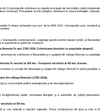
crări în istoriografie referitoare la etapele principale ale dezvoltării culturii medievale
 româneşti. Principalele lucrări ştiinţifice referitoare la istoria instituţiilor culturale,
române în timpul războiului ruso-turc de la 1806-1812. Istoriografia rusă, sovietică şi
e române.
) Istoriografia contemporană. Legislaţia ţaristă privind statutul juridic al Basarabiei
 de la autonomie la gubernie rusească.
 Nistrului în anii 1792-1918. Colonizarea ţinutului cu populaţie alogenă.
a ţarismului de colonizare a Basarabiei şi a spaţiului din stânga Nistrului cu populaţie
istrului în secolul al XIX-lea – începutul secolului al XX-lea. Izvoare.
economice şi sociale din Basarabia şi spaţiul din stânga Nistrului în prima jumătate a
aţiul din stânga Nistrului (1792-1918).
a şi consecinţele politicii antinaţionale şi de deznaţionalizare.
a învăţământului public. Activitatea literaţilor şi a oamenilor de ştiinţă basarabeni.
secolului al XX-lea.
ă şi cea radicală a mişcării naţionale. Presa românească din ţinut şi rolul ei în