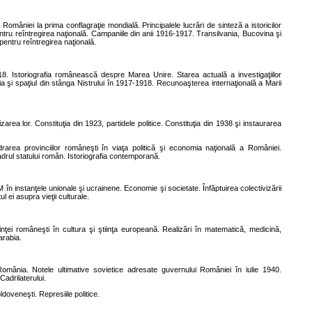
României la prima conflagraţie mondială. Principalele lucrări de sinteză a istoricilor
tru reîntregirea naţională. Campaniile din anii 1916-1917. Transilvania, Bucovina şi
pentru reîntregirea naţională.
8. Istoriografia românească despre Marea Unire. Starea actuală a investigaţiilor
ia şi spaţiul din stânga Nistrului în 1917-1918. Recunoaşterea internaţională a Marii
zarea lor. Constituţia din 1923, partidele politice. Constituţia din 1938 şi instaurarea
drarea provinciilor româneşti în viaţa politică şi economia naţională a României.
adrul statului român.
Istoriografia contemporană.
în instanţele unionale şi ucrainene. Economie şi societate. Înfăptuirea colectivizării
 ei asupra vieţii culturale.
tiinţei româneşti în cultura şi ştiinţa europeană. Realizări în matematică, medicină,
arabia.
România. Notele ultimative sovietice adresate guvernului României în iulie 1940.
Cadrilaterului.
doveneşti. Represiile politice.