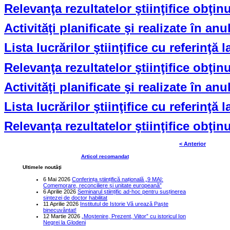
Relevanţa rezultatelor ştiinţifice obţin
Activităţi planificate şi realizate în anu
Lista lucrărilor ştiinţifice cu referinţă
Relevanţa rezultatelor ştiinţifice obţin
Activităţi planificate şi realizate în anu
Lista lucrărilor ştiinţifice cu referinţă
Relevanţa rezultatelor ştiinţifice obţin
< Anterior
Articol recomandat
Ultimele noutăţi
6 Mai 2026
Conferința științifică națională „9 MAI:
Comemorare, reconciliere și unitate europeană”
6 Aprilie 2026
Seminarul științific ad-hoc pentru susținerea
sintezei de doctor habilitat
11 Aprilie 2026
Institutul de Istorie Vă urează Paște
binecuvântat!
12 Martie 2026
„Moștenire, Prezent, Viitor” cu istoricul Ion
Negrei la Glodeni