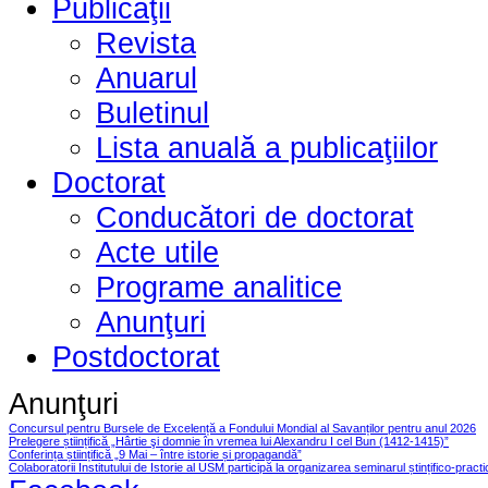
Publicaţii
Revista
Anuarul
Buletinul
Lista anuală a publicaţiilor
Doctorat
Conducători de doctorat
Acte utile
Programe analitice
Anunţuri
Postdoctorat
Anunţuri
Concursul pentru Bursele de Excelență a Fondului Mondial al Savanților pentru anul 2026
Prelegere științifică „Hârtie şi domnie în vremea lui Alexandru I cel Bun (1412-1415)”
Conferința științifică „9 Mai – între istorie și propagandă”
Colaboratorii Institutului de Istorie al USM participă la organizarea seminarul ștințifico-pract