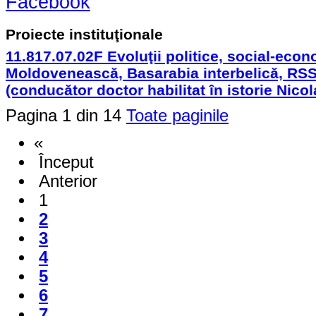
Facebook
Proiecte instituţionale
11.817.07.02F Evoluţii politice, social-eco
Moldovenească, Basarabia interbelică, RS
(conducător doctor habilitat în istorie Nico
Pagina 1 din 14
Toate paginile
«
Început
Anterior
1
2
3
4
5
6
7