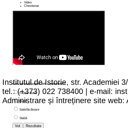
Video
Chestionar
Institutul de Istorie, str. Academie
Cum apreciaţi pagina web a institutului?
tel.: (+373) 022 738400 | e-mail: ins
Foarte bună
Administrare și întreținere site we
Bună
Satisfăcătoare
Slabă