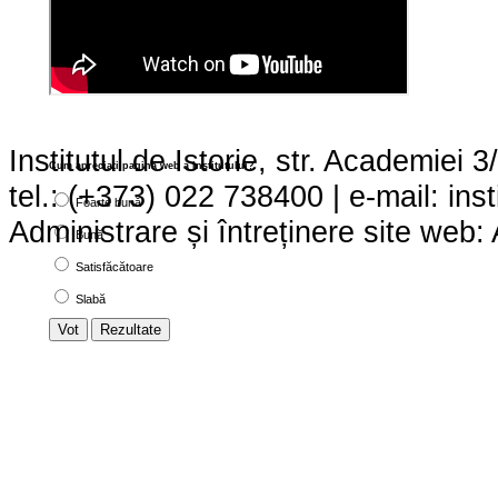
Institutul de Istorie, str. Academie
Cum apreciaţi pagina web a institutului?
tel.: (+373) 022 738400 | e-mail: ins
Foarte bună
Administrare și întreținere site we
Bună
Satisfăcătoare
Slabă