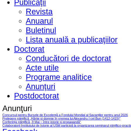
Publicaţii
Revista
Anuarul
Buletinul
Lista anuală a publicaţiilor
Doctorat
Conducători de doctorat
Acte utile
Programe analitice
Anunţuri
Postdoctorat
Anunţuri
Concursul pentru Bursele de Excelență a Fondului Mondial al Savanților pentru anul 2026
Prelegere științifică „Hârtie şi domnie în vremea lui Alexandru I cel Bun (1412-1415)”
Conferința științifică „9 Mai – între istorie și propagandă”
Colaboratorii Institutului de Istorie al USM participă la organizarea seminarul ștințifico-pract