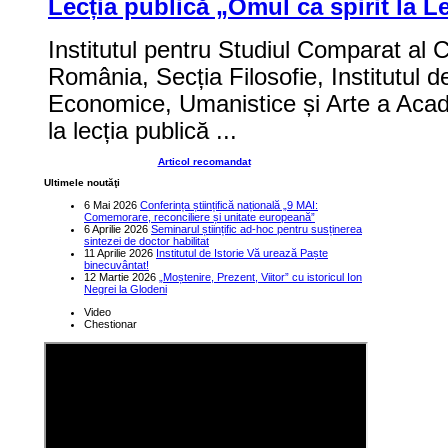
Lecția publică „Omul ca spirit la Le
Institutul pentru Studiul Comparat al Ci
România, Secția Filosofie, Institutul de
Economice, Umanistice și Arte a Acade
la lecția publică ...
Articol recomandat
Ultimele noutăţi
6 Mai 2026
Conferința științifică națională „9 MAI:
Comemorare, reconciliere și unitate europeană”
6 Aprilie 2026
Seminarul științific ad-hoc pentru susținerea
sintezei de doctor habilitat
11 Aprilie 2026
Institutul de Istorie Vă urează Paște
binecuvântat!
12 Martie 2026
„Moștenire, Prezent, Viitor” cu istoricul Ion
Negrei la Glodeni
Video
Chestionar