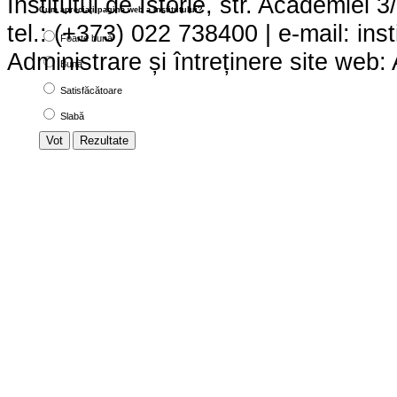
Institutul de Istorie, str. Academie
Cum apreciaţi pagina web a institutului?
tel.: (+373) 022 738400 | e-mail: ins
Foarte bună
Administrare și întreținere site we
Bună
Satisfăcătoare
Slabă