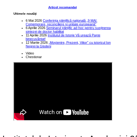
Articol recomandat
Ultimele noutăţi
6 Mai 2026
Conferința științifică națională „9 MAI:
Comemorare, reconciliere și unitate europeană”
6 Aprilie 2026
Seminarul științific ad-hoc pentru susținerea
sintezei de doctor habilitat
11 Aprilie 2026
Institutul de Istorie Vă urează Paște
binecuvântat!
12 Martie 2026
„Moștenire, Prezent, Viitor” cu istoricul Ion
Negrei la Glodeni
Video
Chestionar