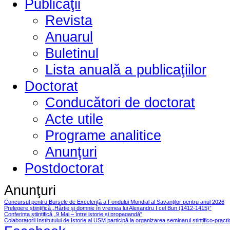
Publicaţii
Revista
Anuarul
Buletinul
Lista anuală a publicaţiilor
Doctorat
Conducători de doctorat
Acte utile
Programe analitice
Anunţuri
Postdoctorat
Anunţuri
Concursul pentru Bursele de Excelență a Fondului Mondial al Savanților pentru anul 2026
Prelegere științifică „Hârtie şi domnie în vremea lui Alexandru I cel Bun (1412-1415)”
Conferința științifică „9 Mai – între istorie și propagandă”
Colaboratorii Institutului de Istorie al USM participă la organizarea seminarul ștințifico-pract