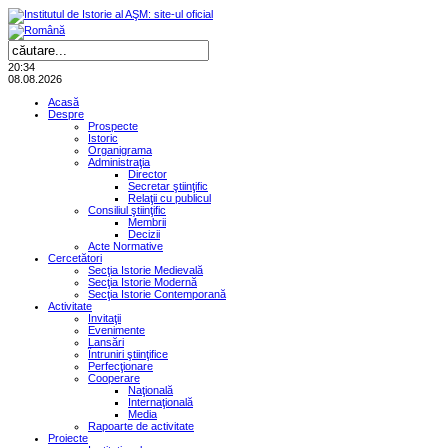
20:34
08.08.2026
Acasă
Despre
Prospecte
Istoric
Organigrama
Administraţia
Director
Secretar ştiinţific
Relaţii cu publicul
Consiliul ştiinţific
Membrii
Decizii
Acte Normative
Cercetători
Secţia Istorie Medievală
Secţia Istorie Modernă
Secţia Istorie Contemporană
Activitate
Invitaţii
Evenimente
Lansări
Întruniri ştiinţifice
Perfecţionare
Cooperare
Naţională
Internaţională
Media
Rapoarte de activitate
Proiecte