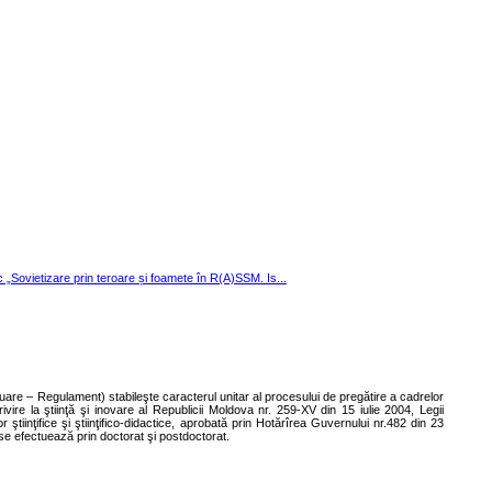
ic „Sovietizare prin teroare și foamete în R(A)SSM. Is...
uare – Regulament) stabileşte caracterul unitar al procesului de pregătire a cadrelor
rivire la ştiinţă şi inovare al Republicii Moldova nr. 259-XV din 15 iulie 2004, Legii
or ştiinţifice şi ştiinţifico-didactice, aprobată prin Hotărîrea Guvernului nr.482 din 23
e se efectuează prin doctorat şi postdoctorat.