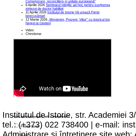
Comemorare, reconciliere și unitate europeană”
6 Aprilie 2026
Seminarul științific ad-hoc pentru susținerea
sintezei de doctor habilitat
11 Aprilie 2026
Institutul de Istorie Vă urează Paște
binecuvântat!
12 Martie 2026
„Moștenire, Prezent, Viitor” cu istoricul Ion
Negrei la Glodeni
Video
Chestionar
Institutul de Istorie, str. Academie
Cum apreciaţi pagina web a institutului?
tel.: (+373) 022 738400 | e-mail: ins
Foarte bună
Administrare și întreținere site we
Bună