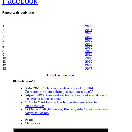
Facebook
Rapoarte de activitate
1
2023
2
2021
3
2020
4
2016
5
2015
6
2014
7
2013
8
2012
9
2011
10
2010
11
2009
12
2008
13
2007
Articol recomandat
Ultimele noutăţi
6 Mai 2026
Conferința științifică națională „9 MAI:
Comemorare, reconciliere și unitate europeană”
6 Aprilie 2026
Seminarul științific ad-hoc pentru susținerea
sintezei de doctor habilitat
11 Aprilie 2026
Institutul de Istorie Vă urează Paște
binecuvântat!
12 Martie 2026
„Moștenire, Prezent, Viitor” cu istoricul Ion
Negrei la Glodeni
Video
Chestionar