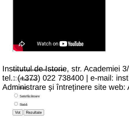
Institutul de Istorie, str. Academie
Cum apreciaţi pagina web a institutului?
tel.: (+373) 022 738400 | e-mail: ins
Foarte bună
Administrare și întreținere site we
Bună
Satisfăcătoare
Slabă