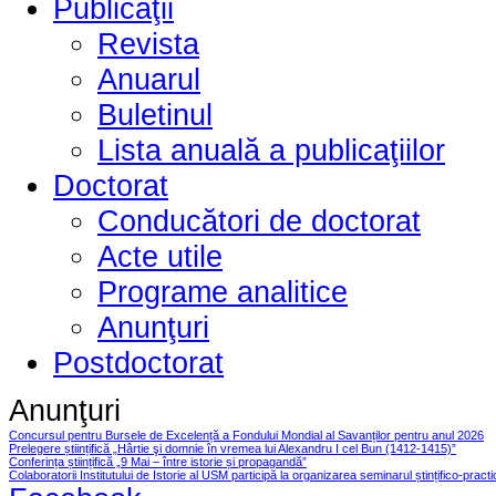
Publicaţii
Revista
Anuarul
Buletinul
Lista anuală a publicaţiilor
Doctorat
Conducători de doctorat
Acte utile
Programe analitice
Anunţuri
Postdoctorat
Anunţuri
Concursul pentru Bursele de Excelență a Fondului Mondial al Savanților pentru anul 2026
Prelegere științifică „Hârtie şi domnie în vremea lui Alexandru I cel Bun (1412-1415)”
Conferința științifică „9 Mai – între istorie și propagandă”
Colaboratorii Institutului de Istorie al USM participă la organizarea seminarul ștințifico-pract