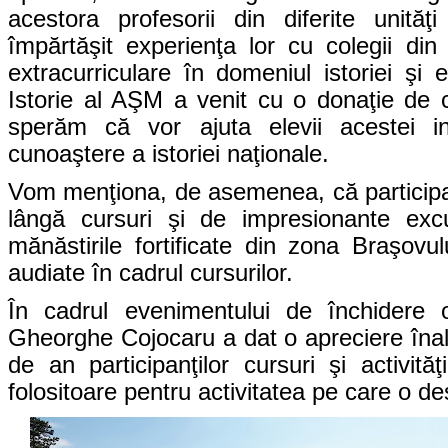
acestora profesorii din diferite unit
împărtăşit experienţa lor cu colegii din 
extracurriculare în domeniul istoriei şi e
Istorie al AŞM a venit cu o donaţie de ca
sperăm că vor ajuta elevii acestei ins
cunoaştere a istoriei naţionale.
Vom menţiona, de asemenea, că participan
lângă cursuri şi de impresionante excur
mănăstirile fortificate din zona Braşovulu
audiate în cadrul cursurilor.
În cadrul evenimentului de închidere ofi
Gheorghe Cojocaru a dat o apreciere înaltă
de an participanţilor cursuri şi activită
folositoare pentru activitatea pe care o de