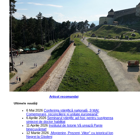
Articol recomandat
Ultimele noutăţi
6 Mai 2026
Conferința științifică națională „9 MAI:
Comemorare, reconciliere și unitate europeană”
6 Aprilie 2026
Seminarul științific ad-hoc pentru susținerea
sintezei de doctor habilitat
11 Aprilie 2026
Institutul de Istorie Vă urează Paște
binecuvântat!
12 Martie 2026
„Moștenire, Prezent, Viitor” cu istoricul Ion
Negrei la Glodeni