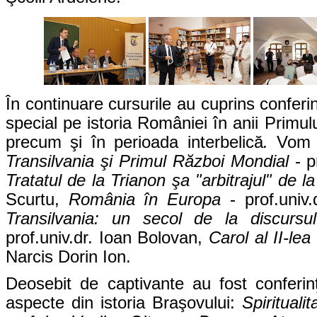
În continuare cursurile au cuprins confer
special pe istoria României în anii Primul
precum şi în perioada interbelică
.
Vom 
Transilvania şi Primul Război Mondial
- p
Tratatul de la Trianon şa "arbitrajul" de 
Scurtu,
România în Europa
- prof.univ
Transilvania: un secol de la discursul
prof.univ.dr. Ioan Bolovan,
Carol al II-lea
Narcis Dorin Ion.
Deosebit de captivante au fost conferinţ
aspecte din istoria Braşovului:
Spirituali