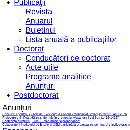
Publicaţii
Revista
Anuarul
Buletinul
Lista anuală a publicaţiilor
Doctorat
Conducători de doctorat
Acte utile
Programe analitice
Anunţuri
Postdoctorat
Anunţuri
Concursul pentru Bursele de Excelență a Fondului Mondial al Savanților pentru anul 2026
Prelegere științifică „Hârtie şi domnie în vremea lui Alexandru I cel Bun (1412-1415)”
Conferința științifică „9 Mai – între istorie și propagandă”
Colaboratorii Institutului de Istorie al USM participă la organizarea seminarul ștințifico-pract