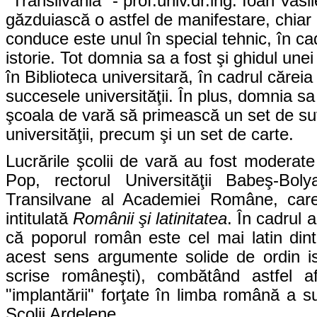
"Transilvania" - prof.univ.dr.ing. Ioan Vas
găzduiască o astfel de manifestare, chiar d
conduce este unul în special tehnic, în cadr
istorie. Tot domnia sa a fost şi ghidul unei
în Biblioteca universitară, în cadrul căreia a
succesele universităţii. În plus, domnia sa 
şcoala de vară să primească un set de suv
universităţii, precum şi un set de carte.
Lucrările şcolii de vară au fost moderate
Pop, rectorul Universităţii Babeş-Boly
Transilvane al Academiei Române, care 
intitulată
Românii şi latinitatea
. În cadrul 
că poporul român este cel mai latin dint
acest sens argumente solide de ordin isto
scrise româneşti), combătând astfel afir
"implantării" forţate în limba română a su
Şcolii Ardelene.