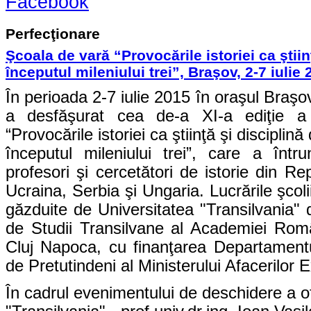
Facebook
Perfecţionare
Şcoala de vară “Provocările istoriei ca ştiin
începutul mileniului trei”, Braşov, 2-7 iulie
În perioada 2-7 iulie 2015 în oraşul Braş
a desfăşurat cea de-a XI-a ediţie a
“Provocările istoriei ca ştiinţă şi disciplin
începutul mileniului trei”, care a într
profesori şi cercetători de istorie din R
Ucraina, Serbia şi Ungaria. Lucrările şcoli
găzduite de Universitatea "Transilvania" 
de Studii Transilvane al Academiei Româ
Cluj Napoca, cu finanţarea Departamentul
de Pretutindeni al Ministerului Afacerilor
În cadrul evenimentului de deschidere a ofic