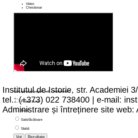
Video
Chestionar
Institutul de Istorie, str. Academie
Cum apreciaţi pagina web a institutului?
tel.: (+373) 022 738400 | e-mail: ins
Foarte bună
Administrare și întreținere site we
Bună
Satisfăcătoare
Slabă