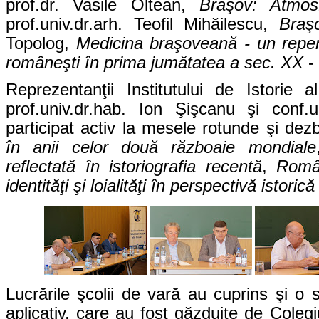
prof.dr. Vasile Oltean,
Braşov: Atmosf
prof.univ.dr.arh. Teofil Mihăilescu,
Braşo
Topolog,
Medicina braşoveană - un reper
româneşti în prima jumătatea a sec. XX
- 
Reprezentanţii Institutului de Istorie 
prof.univ.dr.hab. Ion Şişcanu şi conf
participat activ la mesele rotunde şi d
în anii celor două războaie mondiale
reflectată în istoriografia recentă
,
Român
identităţi şi loialităţi în perspectivă istorică
Lucrările şcolii de vară au cuprins şi o s
aplicativ, care au fost găzduite de Coleg