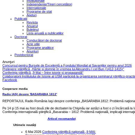
Instituţionale
Independente/Tineri cercetători
Internaţionale
Programe de stat
Apeluri
Publicaţii
Revista
Anuarul
Buletinul
Lista anuală a publicaţiilor
Doctorat
Conducători de doctorat
Acte utile
Programe analitice
Anunţuri
Postdoctorat
Anunţuri
Concursul pentru Bursele de Excelență a Fondului Mondial al Savanților pentru anul 2026
Prelegere științifică „Hârtie şi domnie în vremea lui Alexandru I cel Bun (1412-1415)”
Conferința științifică „9 Mai – între istorie și propagandă”
Colaboratorii Institutului de Istorie al USM participă la organizarea seminarul ștințifico-pract
Facebook
Cooperare media
Radio IAŞI despre 'BASARABIA 1812'
REPORTAJUL Radio România Iaşi despre conferinţa „BASARABIA 1812: Problemă naţională, i
Pe 14 şi 15 mai au fost două zile de dezbateri la Chişinău iar astăzi a fost o zi încărcată la I
Conferinţa internaţională ştiinţifică „Basarabia – 1812: Problemă naţională, implicaţii internaţ
Articol recomandat
Ultimele noutăţi
6 Mai 2026
Conferința științifică națională „9 MAI: