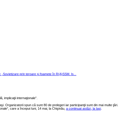
ic „Sovietizare prin teroare și foamete în R(A)SSM. Is...
mplicaţii internaţionale”.
aşi. Organizatorii spun că sunt 80 de prelegeri iar participanţii sunt din mai multe ţări.
ionale“, care a început luni, 14 mai, la Chişinău,
a continuat astăzi, la Iaşi
.