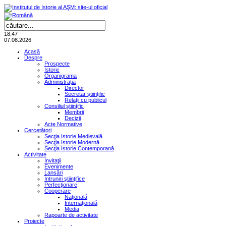
18:47
07.08.2026
Acasă
Despre
Prospecte
Istoric
Organigrama
Administraţia
Director
Secretar ştiinţific
Relaţii cu publicul
Consiliul ştiinţific
Membrii
Decizii
Acte Normative
Cercetători
Secţia Istorie Medievală
Secţia Istorie Modernă
Secţia Istorie Contemporană
Activitate
Invitaţii
Evenimente
Lansări
Întruniri ştiinţifice
Perfecţionare
Cooperare
Naţională
Internaţională
Media
Rapoarte de activitate
Proiecte