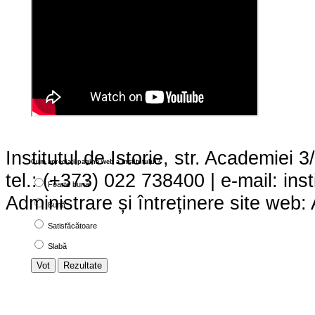
Institutul de Istorie, str. Academie
Cum apreciaţi pagina web a institutului?
tel.: (+373) 022 738400 | e-mail: ins
Foarte bună
Administrare și întreținere site we
Bună
Satisfăcătoare
Slabă