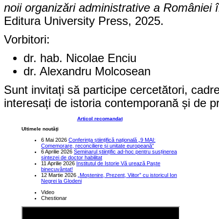
noii organizări administrative a României 
Editura University Press, 2025.
Vorbitori:
dr. hab. Nicolae Enciu
dr. Alexandru Molcosean
Sunt invitați să participe cercetători, cadre
interesați de istoria contemporană și de p
Articol recomandat
Ultimele noutăţi
6 Mai 2026
Conferința științifică națională „9 MAI:
Comemorare, reconciliere și unitate europeană”
6 Aprilie 2026
Seminarul științific ad-hoc pentru susținerea
sintezei de doctor habilitat
11 Aprilie 2026
Institutul de Istorie Vă urează Paște
binecuvântat!
12 Martie 2026
„Moștenire, Prezent, Viitor” cu istoricul Ion
Negrei la Glodeni
Video
Chestionar