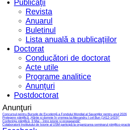
Publicaţii
Revista
Anuarul
Buletinul
Lista anuală a publicaţiilor
Doctorat
Conducători de doctorat
Acte utile
Programe analitice
Anunţuri
Postdoctorat
Anunţuri
Concursul pentru Bursele de Excelență a Fondului Mondial al Savanților pentru anul 2026
Prelegere științifică „Hârtie şi domnie în vremea lui Alexandru I cel Bun (1412-1415)”
Conferința științifică „9 Mai – între istorie și propagandă”
Colaboratorii Institutului de Istorie al USM participă la organizarea seminarul ștințifico-pract