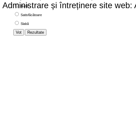
Administrare și întreținere site we
Bună
Satisfăcătoare
Slabă