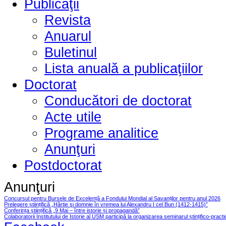
Publicaţii
Revista
Anuarul
Buletinul
Lista anuală a publicaţiilor
Doctorat
Conducători de doctorat
Acte utile
Programe analitice
Anunţuri
Postdoctorat
Anunţuri
Concursul pentru Bursele de Excelență a Fondului Mondial al Savanților pentru anul 2026
Prelegere științifică „Hârtie şi domnie în vremea lui Alexandru I cel Bun (1412-1415)”
Conferința științifică „9 Mai – între istorie și propagandă”
Colaboratorii Institutului de Istorie al USM participă la organizarea seminarul ștințifico-pract