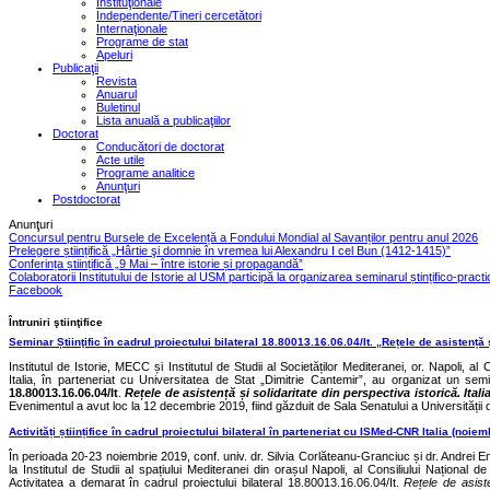
Instituţionale
Independente/Tineri cercetători
Internaţionale
Programe de stat
Apeluri
Publicaţii
Revista
Anuarul
Buletinul
Lista anuală a publicaţiilor
Doctorat
Conducători de doctorat
Acte utile
Programe analitice
Anunţuri
Postdoctorat
Anunţuri
Concursul pentru Bursele de Excelență a Fondului Mondial al Savanților pentru anul 2026
Prelegere științifică „Hârtie şi domnie în vremea lui Alexandru I cel Bun (1412-1415)”
Conferința științifică „9 Mai – între istorie și propagandă”
Colaboratorii Institutului de Istorie al USM participă la organizarea seminarul ștințifico-pract
Facebook
Întruniri ştiinţifice
Seminar Știinţific în cadrul proiectului bilateral 18.80013.16.06.04/It. „Rețele de asistență 
Institutul de Istorie, MECC și Institutul de Studii al Societăților Mediteranei, or. Napoli, al 
Italia, în parteneriat cu Universitatea de Stat „Dimitrie Cantemir”, au organizat un semi
18.80013.16.06.04/It
.
Rețele de
asistență și solidaritate din perspectiva istorică. Ita
Evenimentul a avut loc la 12 decembrie 2019, fiind găzduit de Sala Senatului a Universității 
Activități științifice în cadrul proiectului bilateral în parteneriat cu ISMed-CNR Italia (noie
În perioada 20-23 noiembrie 2019, conf. univ. dr. Silvia Corlăteanu-Granciuc și dr. Andrei Emil
la Institutul de Studii al spațiului Mediteranei din orașul Napoli, al Consiliului Național 
Activitatea a demarat în cadrul proiectului bilateral 18.80013.16.06.04/It.
Rețele de
asist