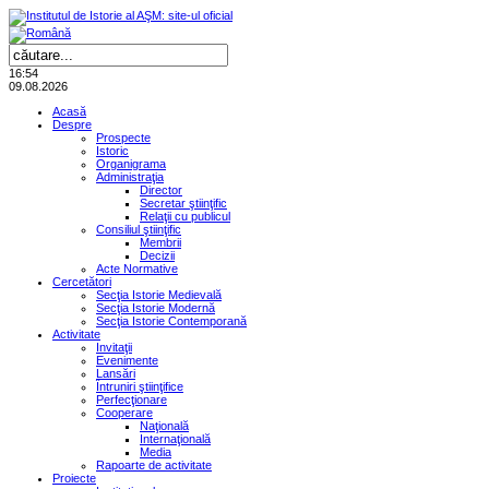
16:54
09.08.2026
Acasă
Despre
Prospecte
Istoric
Organigrama
Administraţia
Director
Secretar ştiinţific
Relaţii cu publicul
Consiliul ştiinţific
Membrii
Decizii
Acte Normative
Cercetători
Secţia Istorie Medievală
Secţia Istorie Modernă
Secţia Istorie Contemporană
Activitate
Invitaţii
Evenimente
Lansări
Întruniri ştiinţifice
Perfecţionare
Cooperare
Naţională
Internaţională
Media
Rapoarte de activitate
Proiecte