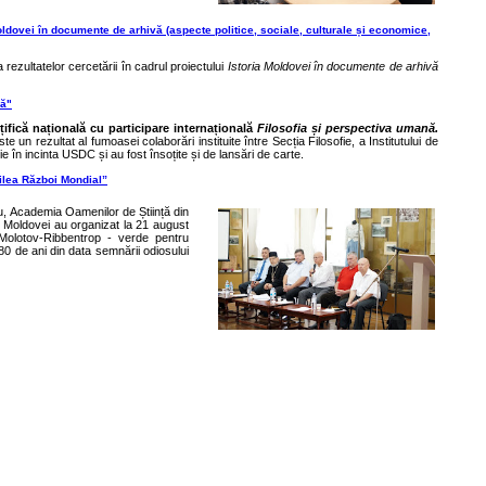
 Moldovei în documente de arhivă (aspecte politice, sociale, culturale și economice,
 rezultatelor cercetării în cadrul proiectului
Istoria Moldovei în documente de arhivă
nă"
țifică națională cu participare internațională
Filosofia și perspectiva umană.
te un rezultat al fumoasei colaborări instituite între Secția Filosofie, a Institutului de
ie în incinta USDC și au fost însoțite și de lansări de carte.
oilea Război Mondial”
nău, Academia Oamenilor de Știință din
a Moldovei au organizat la 21 august
l Molotov-Ribbentrop - verde pentru
 80 de ani din data semnării odiosului