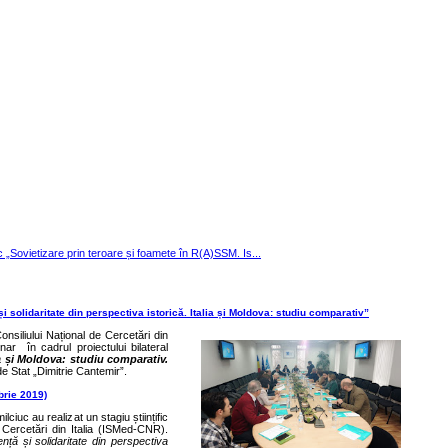
ic „Sovietizare prin teroare și foamete în R(A)SSM. Is...
și solidaritate din perspectiva istorică. Italia și Moldova: studiu comparativ”
Consiliului Național de Cercetări din
nar în cadrul proiectului bilateral
lia și Moldova: studiu comparativ.
de Stat „Dimitrie Cantemir”.
mbrie 2019)
ciuc au realizat un stagiu științific
de Cercetări din Italia (ISMed-CNR).
ență și solidaritate din perspectiva