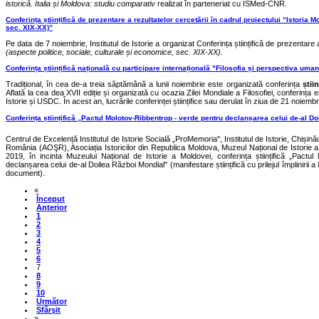
istorică. Italia și Moldova: studiu comparativ
realizat în parteneriat cu ISMed-CNR.
Conferința științifică de prezentare a rezultatelor cercetării în cadrul proiectului “Istoria
sec. XIX-XX)”
Pe data de 7 noiembrie, Institutul de Istorie a organizat Conferința științifică de prezentare a
(aspecte politice, sociale, culturale și economice, sec. XIX-XX).
Conferința științifică națională cu participare internațională "Filosofia și perspectiva uma
Tradițional, în cea de-a treia săptămână a lunii noiembrie este organizată conferința
știin
Aflată la cea dea XVII ediție și organizată cu ocazia Zilei Mondiale a Filosofiei, conferința es
Istorie și USDC. În acest an, lucrările conferinței științifice sau derulat în ziua de 21 noiembr
Conferința științifică „Pactul Molotov-Ribbentrop - verde pentru declanșarea celui de-al D
Centrul de Excelență Institutul de Istorie Socială „ProMemoria", Institutul de Istorie, Chiși
România (AOŞR), Asociația Istoricilor din Republica Moldova, Muzeul Național de Istorie 
2019, în incinta Muzeului Național de Istorie a Moldovei, conferința științifică „Pactu
declanșarea celui de-al Doilea Război Mondial" (manifestare științifică cu prilejul împlinirii a
document).
«
Început
Anterior
1
2
3
4
5
6
7
8
9
10
Următor
Sfârşit
»