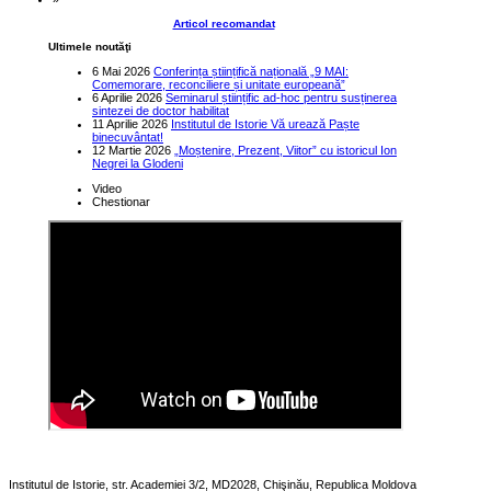
Articol recomandat
Ultimele noutăţi
6 Mai 2026
Conferința științifică națională „9 MAI:
Comemorare, reconciliere și unitate europeană”
6 Aprilie 2026
Seminarul științific ad-hoc pentru susținerea
sintezei de doctor habilitat
11 Aprilie 2026
Institutul de Istorie Vă urează Paște
binecuvântat!
12 Martie 2026
„Moștenire, Prezent, Viitor” cu istoricul Ion
Negrei la Glodeni
Video
Chestionar
Institutul de Istorie, str. Academiei 3/2, MD2028, Chişinău, Republica Moldova