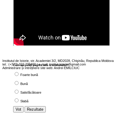
Institutul de Istorie, str. Academiei 3/2, MD2028, Chişinău, Republica Moldova
tel.: (+373) 022 738400 | e-mail: institut.istorie@gmail.com
Cum apreciaţi pagina web a institutului?
Administrare și întreținere site web: Andrei EMILCIUC
Foarte bună
Bună
Satisfăcătoare
Slabă