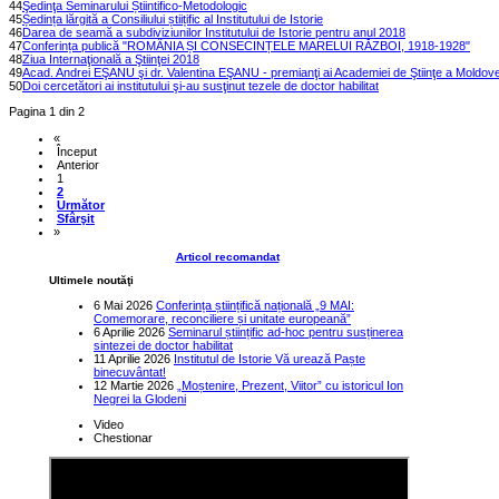
44
Şedinţa Seminarului Știintifico-Metodologic
45
Ședința lărgită a Consiliului știițific al Institutului de Istorie
46
Darea de seamă a subdiviziunilor Institutului de Istorie pentru anul 2018
47
Conferința publică "ROMÂNIA ȘI CONSECINȚELE MARELUI RĂZBOI, 1918-1928"
48
Ziua Internaţională a Ştiinţei 2018
49
Acad. Andrei EŞANU şi dr. Valentina EŞANU - premianţi ai Academiei de Ştiinţe a Moldove
50
Doi cercetători ai institutului şi-au susţinut tezele de doctor habilitat
Pagina 1 din 2
«
Început
Anterior
1
2
Următor
Sfârşit
»
Articol recomandat
Ultimele noutăţi
6 Mai 2026
Conferința științifică națională „9 MAI:
Comemorare, reconciliere și unitate europeană”
6 Aprilie 2026
Seminarul științific ad-hoc pentru susținerea
sintezei de doctor habilitat
11 Aprilie 2026
Institutul de Istorie Vă urează Paște
binecuvântat!
12 Martie 2026
„Moștenire, Prezent, Viitor” cu istoricul Ion
Negrei la Glodeni
Video
Chestionar