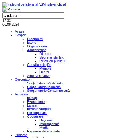
12:33
06.08.2026
Acasă
Despre
Prospecte
Istoric
Organigrama
Administraţia
Director
Secretar ştiinţific
Relaţii cu publicul
Consiliul ştiinţific
Membrii
Decizii
Acte Normative
Cercetători
Secţia Istorie Medievală
Secţia Istorie Modernă
Secţia Istorie Contemporană
Activitate
Invitaţii
Evenimente
Lansări
Întruniri ştiinţifice
Perfecţionare
Cooperare
Naţională
Internaţională
Media
Rapoarte de activitate
Proiecte