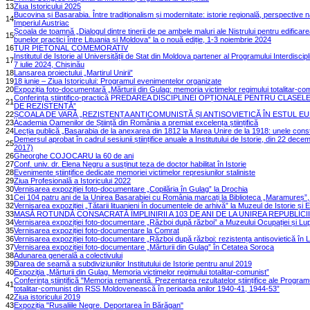
13
Ziua Istoricului 2025
Bucovina și Basarabia. Între tradiționalism și modernitate: istorie regională, perspective
14
Imperiul Austriac
Școala de toamnă „Dialogul dintre tinerii de pe ambele maluri ale Nistrului pentru edific
15
bunelor practici între Lituania și Moldova” la o nouă ediție, 1-3 noiembrie 2024
16
TUR PIETONAL COMEMORATIV
Institutul de Istorie al Universității de Stat din Moldova partener al Programului Interdisc
17
7 iulie 2024, Chișinău
18
Lansarea proiectului „Martirul Unirii”
19
18 iunie – Ziua Istoricului: Programul evenimentelor organizate
20
Expoziția foto-documentară „Mărturii din Gulag: memoria victimelor regimului totalitar-co
Conferința științifico-practică PREDAREA DISCIPLINEI OPȚIONALE PENTRU CLASE
21
DE REZISTENȚĂ”
22
ȘCOALA DE VARĂ „REZISTENȚA ANTICOMUNISTĂ ȘI ANTISOVIETICĂ ÎN ESTUL EUR
23
Academia Oamenilor de Știință din România a premiat excelența științifică
24
Lecția publică „Basarabia de la anexarea din 1812 la Marea Unire de la 1918: unele const
Demersul aprobat în cadrul sesiunii științifice anuale a Institutului de Istorie, din 22 
25
2017)
26
Gheorghe COJOCARU la 60 de ani
27
Conf. univ. dr. Elena Negru a susținut teza de doctor habilitat în Istorie
28
Evenimente științifice dedicate memoriei victimelor represiunilor staliniste
29
Ziua Profesională a Istoricului 2022
30
Vernisarea expoziției foto-documentare „Copilăria în Gulag” la Drochia
31
Cei 104 patru ani de la Unirea Basarabiei cu România marcați la Biblioteca „Maramureș”,
32
Vernisarea expoziției „Tătarii lituanieni în documentele de arhivă” la Muzeul de Istorie și 
33
MASĂ ROTUNDĂ CONSACRATĂ ÎMPLINIRII A 103 DE ANI DE LA UNIREA REPUBLI
34
Vernisarea expoziției foto-documentare „Război după război” a Muzeului Ocupației și Lupte
35
Vernisarea expoziției foto-documentare la Comrat
36
Vernisarea expoziției foto-documentare „Război după război: rezistența antisovietică în L
37
Vernisarea expoziției foto-documentare „Mărturii din Gulag” în Cetatea Soroca
38
Adunarea generală a colectivului
39
Darea de seamă a subdiviziunilor Institutului de Istorie pentru anul 2019
40
Expoziţia „Mărturii din Gulag. Memoria victimelor regimului totalitar-comunist”
Conferința științifică "Memoria remanentă. Prezentarea rezultatelor științifice ale Program
41
totalitar-comunist din RSS Moldovenească în perioada anilor 1940-41, 1944-53”
42
Ziua istoricului 2019
43
Expoziția "Rusaliile Negre. Deportarea în Bărăgan"