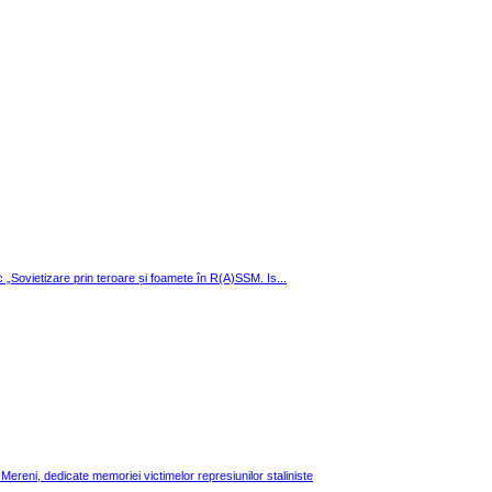
ic „Sovietizare prin teroare și foamete în R(A)SSM. Is...
 Mereni, dedicate memoriei victimelor represiunilor staliniste