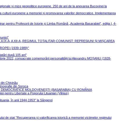
 naționale și mize geopolitice europene. 250 de ani de la anexarea Bucovinei la
area culturii europene a memoriei și promovarea valorilor democratice. Implementarea
iplinar pentru Profesorii de Istorie și Limba Română „Academia Basarabiei", ediția I, 4-
munist”
LE A IX-A, A XII-A „REGIMUL TOTALITAR-COMUNIST: REPRESIUNI ȘI MIȘCAREA
OPEI (1939-1989)”
atări după 105 ani”
decembrie 2022, consacrate comemorării personalității lui Alexandru MOȘANU (1928-
 din Chișinău
Etnografie din Soroca
CII DEMOCRATICE MOLDOVENEȘTI (BASARABIA) CU ROMÂNIA
i pentru Libertate a Poporului Lituanian (Vilnius)
ituania, în anii 1944-1953” la Sângerei
ului de stat ”Recuperarea și valorificarea istorică a memoriei victimelor regimului