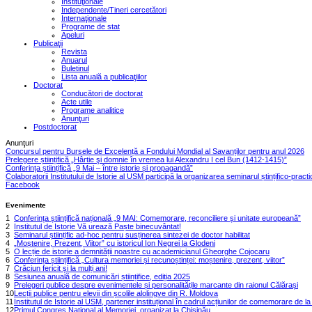
Instituţionale
Independente/Tineri cercetători
Internaţionale
Programe de stat
Apeluri
Publicaţii
Revista
Anuarul
Buletinul
Lista anuală a publicaţiilor
Doctorat
Conducători de doctorat
Acte utile
Programe analitice
Anunţuri
Postdoctorat
Anunţuri
Concursul pentru Bursele de Excelență a Fondului Mondial al Savanților pentru anul 2026
Prelegere științifică „Hârtie şi domnie în vremea lui Alexandru I cel Bun (1412-1415)”
Conferința științifică „9 Mai – între istorie și propagandă”
Colaboratorii Institutului de Istorie al USM participă la organizarea seminarul ștințifico-pract
Facebook
Evenimente
1
Conferința științifică națională „9 MAI: Comemorare, reconciliere și unitate europeană”
2
Institutul de Istorie Vă urează Paște binecuvântat!
3
Seminarul științific ad-hoc pentru susținerea sintezei de doctor habilitat
4
„Moștenire, Prezent, Viitor” cu istoricul Ion Negrei la Glodeni
5
O lecție de istorie a demnității noastre cu academicianul Gheorghe Cojocaru
6
Conferința științifică „Cultura memoriei și recunoștinței: moștenire, prezent, viitor”
7
Crăciun fericit și la mulți ani!
8
Sesiunea anuală de comunicări științifice, ediția 2025
9
Prelegeri publice despre evenimentele și personalitățile marcante din raionul Călărași
10
Lecții publice pentru elevii din școlile alolingve din R. Moldova
11
Institutul de Istorie al USM, partener instituțional în cadrul acțiunilor de comemorare de la
12
Primul Congres Național al Memoriei, organizat la Chișinău