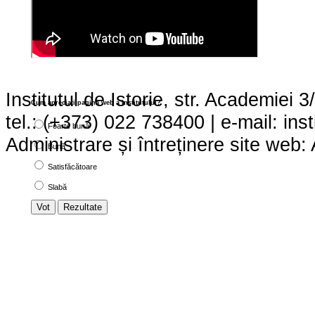
Institutul de Istorie, str. Academie
Cum apreciaţi pagina web a institutului?
tel.: (+373) 022 738400 | e-mail: ins
Foarte bună
Administrare și întreținere site we
Bună
Satisfăcătoare
Slabă