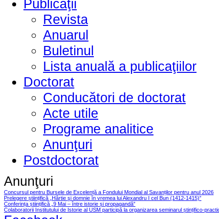
Publicaţii
Revista
Anuarul
Buletinul
Lista anuală a publicaţiilor
Doctorat
Conducători de doctorat
Acte utile
Programe analitice
Anunţuri
Postdoctorat
Anunţuri
Concursul pentru Bursele de Excelență a Fondului Mondial al Savanților pentru anul 2026
Prelegere științifică „Hârtie şi domnie în vremea lui Alexandru I cel Bun (1412-1415)”
Conferința științifică „9 Mai – între istorie și propagandă”
Colaboratorii Institutului de Istorie al USM participă la organizarea seminarul ștințifico-pract