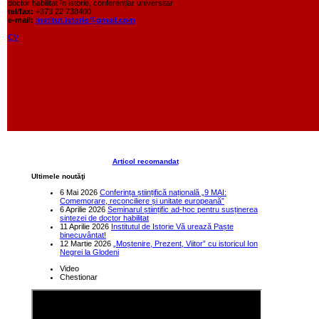
doctor habilitat în istorie, conferențiar universitar
tel/fax:
+373 22 738400
e-mail:
institut.istorie@gmail.com
CV
Articol recomandat
Ultimele noutăţi
6 Mai 2026
Conferința științifică națională „9 MAI:
Comemorare, reconciliere și unitate europeană”
6 Aprilie 2026
Seminarul științific ad-hoc pentru susținerea
sintezei de doctor habilitat
11 Aprilie 2026
Institutul de Istorie Vă urează Paște
binecuvântat!
12 Martie 2026
„Moștenire, Prezent, Viitor” cu istoricul Ion
Negrei la Glodeni
Video
Chestionar