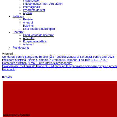
Instituţionale
Independente/Tineri cercetători
Internaţionale
Programe de stat
Apeluri
Publicaţii
Revista
Anuarul
Buletinul
Lista anuală a publicaţiilor
Doctorat
Conducători de doctorat
Acte utile
Programe analitice
Anunţuri
Postdoctorat
Anunţuri
Concursul pentru Bursele de Excelență a Fondului Mondial al Savanților pentru anul 2026
Prelegere științifică „Hârtie şi domnie în vremea lui Alexandru I cel Bun (1412-1415)”
Conferința științifică „9 Mai – între istorie și propagandă”
Colaboratorii Institutului de Istorie al USM participă la organizarea seminarul ștințifico-pract
Facebook
Director
Gheorghe Cojocaru