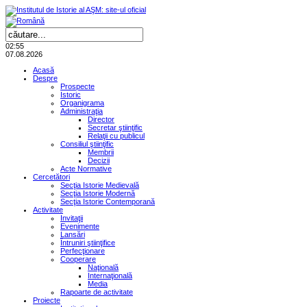
02:55
07.08.2026
Acasă
Despre
Prospecte
Istoric
Organigrama
Administraţia
Director
Secretar ştiinţific
Relaţii cu publicul
Consiliul ştiinţific
Membrii
Decizii
Acte Normative
Cercetători
Secţia Istorie Medievală
Secţia Istorie Modernă
Secţia Istorie Contemporană
Activitate
Invitaţii
Evenimente
Lansări
Întruniri ştiinţifice
Perfecţionare
Cooperare
Naţională
Internaţională
Media
Rapoarte de activitate
Proiecte