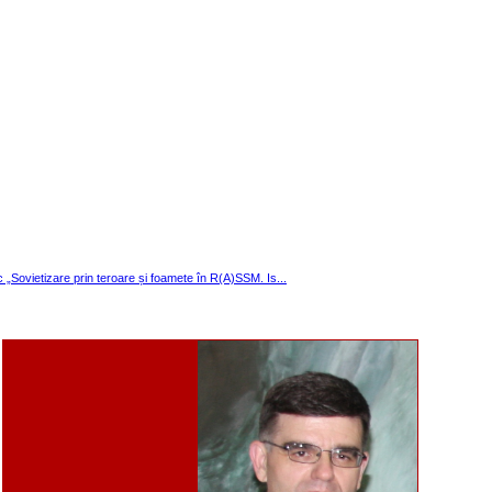
ic „Sovietizare prin teroare și foamete în R(A)SSM. Is...